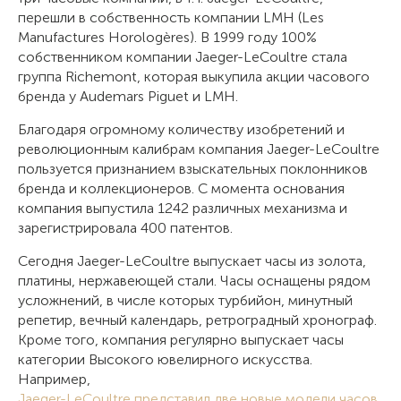
перешли в собственность компании LMH (Les
Manufactures Horologères). В 1999 году 100%
собственником компании Jaeger-LeCoultre стала
группа Richemont, которая выкупила акции часового
бренда у Audemars Piguet и LMH.
Благодаря огромному количеству изобретений и
революционным калибрам компания Jaeger-LeCoultre
пользуется признанием взыскательных поклонников
бренда и коллекционеров. С момента основания
компания выпустила 1242 различных механизма и
зарегистрировала 400 патентов.
Сегодня Jaeger-LeCoultre выпускает часы из золота,
платины, нержавеющей стали. Часы оснащены рядом
усложнений, в числе которых турбийон, минутный
репетир, вечный календарь, ретроградный хронограф.
Кроме того, компания регулярно выпускает часы
категории Высокого ювелирного искусства.
Например,
Jaeger-LeCoultre представил две новые модели часов