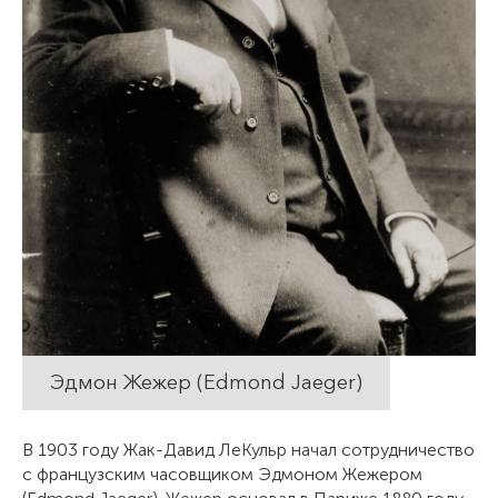
Эдмон Жежер (Edmond Jaeger)
В 1903 году Жак-Давид ЛеКульр начал сотрудничество
с французским часовщиком Эдмоном Жежером