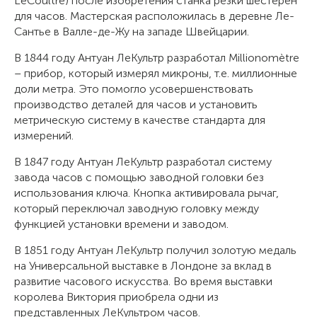
LeCoultre) после изобретения станка резки шестерен
для часов. Мастерская расположилась в деревне Ле-
Сантье в Валле-де-Жу на западе Швейцарии.
В 1844 году Антуан ЛеКультр разработал Millionomètre
– прибор, который измерял микроны, т.е. миллионные
доли метра. Это помогло усовершенствовать
производство деталей для часов и установить
метрическую систему в качестве стандарта для
измерений.
В 1847 году Антуан ЛеКультр разработал систему
завода часов с помощью заводной головки без
использования ключа. Кнопка активировала рычаг,
который переключал заводную головку между
функцией установки времени и заводом.
В 1851 году Антуан ЛеКультр получил золотую медаль
на Универсальной выставке в Лондоне за вклад в
развитие часового искусства. Во время выставки
королева Виктория приобрела одни из
представленных ЛеКультром часов.