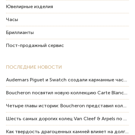
Ювелирные изделия
Часы
Бриллианты
Пост-продажный сервис
ПОСЛЕДНИЕ НОВОСТИ
Audemars Piguet и Swatch создали карманные часы в эстетике Royal Oak и Pop Art
Boucheron посвятил новую коллекцию Carte Blanche Human Being человеку и силе мастерства
Четыре главы истории: Boucheron представил коллекцию «Nom: Boucheron, Prénom: Frédéric»
Шесть самых дорогих колец Van Cleef & Arpels по итогам аукционов Sotheby’s
Как твердость драгоценных камней влияет на долговечность ювелирных изделий