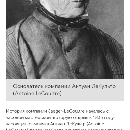
Основатель компании Антуан ЛеКультр
(Antoine LeCoultre)
История компании Jaeger-LeCoultre началась с
часовой мастерской, которую открыл в 1833 году
часовщик-самоучка Антуан ЛеКультр (Antoine