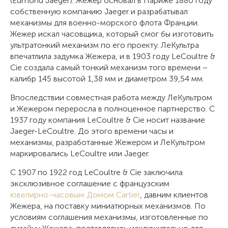
(Edmond Jaeger). Жежер основал в Париже 1880 году
собственную компанию Jaeger и разрабатывал
механизмы для военно-морского флота Франции.
Жежер искал часовщика, который смог бы изготовить
ультратонкий механизм по его проекту. ЛеКультра
впечатлила задумка Жежера, и в 1903 году LeCoultre &
Cie создала самый тонкий механизм того времени −
калибр 145 высотой 1,38 мм и диаметром 39,54 мм.
Впоследствии совместная работа между ЛеКультром
и Жежером переросла в полноценное партнерство. С
1937 году компания LeCoultre & Cie носит название
Jaeger-LeCoultre. До этого времени часы и
механизмы, разработанные Жежером и ЛеКультром
маркировались LeCoultre или Jaeger.
С 1907 по 1922 год LeCoultre & Cie заключила
эксклюзивное соглашение с французским
ювелирно-часовым Домом Cartier
, давним клиентов
Жежера, на поставку миниатюрных механизмов. По
условиям соглашения механизмы, изготовленные по