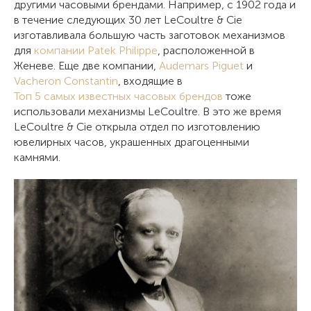
другими часовыми брендами. Например, с 1902 года и
в течение следующих 30 лет LeCoultre & Cie
изготавливала большую часть заготовок механизмов
для
компании Patek Philippe
, расположенной в
Женеве. Еще две компании,
Audemars Piguet
и
Vacheron Constantin
, входящие в
Топ 5 самых известных часовых брендов
тоже
использовали механизмы LeCoultre. В это же время
LeCoultre & Cie открыла отдел по изготовлению
ювелирных часов, украшенных драгоценными
камнями.