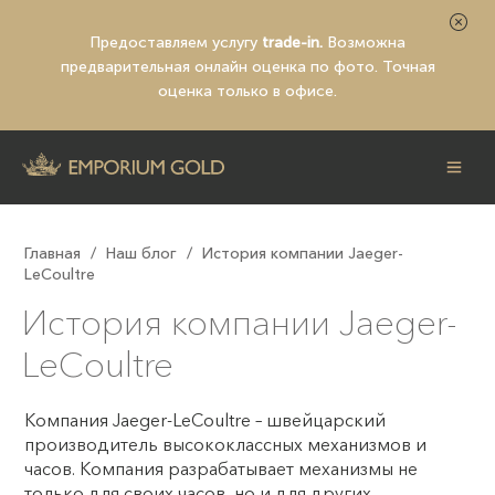
Предоставляем услугу
trade-in.
Возможна
предварительная
онлайн оценка по фото
. Точная
оценка только в офисе.
Главная
/
Наш блог
/
История компании Jaeger-
LeCoultre
История компании Jaeger-
LeCoultre
Компания Jaeger-LeCoultre – швейцарский
производитель высококлассных механизмов и
часов. Компания разрабатывает механизмы не
только для своих часов, но и для других