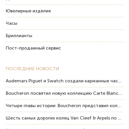
Ювелирные изделия
Часы
Бриллианты
Пост-продажный сервис
ПОСЛЕДНИЕ НОВОСТИ
Audemars Piguet и Swatch создали карманные часы в эстетике Royal Oak и Pop Art
Boucheron посвятил новую коллекцию Carte Blanche Human Being человеку и силе мастерства
Четыре главы истории: Boucheron представил коллекцию «Nom: Boucheron, Prénom: Frédéric»
Шесть самых дорогих колец Van Cleef & Arpels по итогам аукционов Sotheby’s