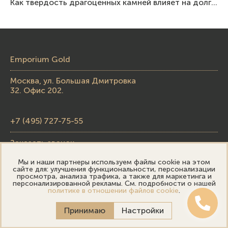
Как твердость драгоценных камней влияет на долговечность ювелирных изделий
Emporium Gold
Москва, ул. Большая Дмитровка
32. Офис 202.
+7 (495) 727-75-55
Заказать звонок
Мы и наши партнеры используем файлы cookie на этом
skupka@emporiumgold.com
сайте для: улучшения функциональности, персонализации
просмотра, анализа трафика, а также для маркетинга и
sale@emporiumgold.com
персонализированной рекламы. См. подробности о нашей
политике в отношении файлов cookie
.
Режим работы:
Принимаю
Настройки