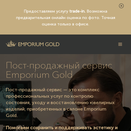
Предоставляем услугу
trade-in.
Возможна
предварительная
онлайн оценка по фото
. Точная
оценка только в офисе.
Пост-продажный сервис
Emporium Gold
Пост-продажный сервис — это комплекс
профессиональных услуг по контролю
состояния, уходу и восстановлению ювелирных
изделий, приобретенных в салоне Emporium
Gold.
Помогаем сохранить и поддерживать эстетику и