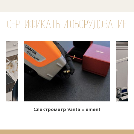
Сертификаты и оборудование
ов
Спектрометр Vanta Element
М
or