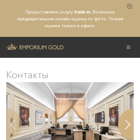
Предоставляем услугу
trade-in.
Возможна
предварительная
онлайн оценка по фото
. Точная
оценка только в офисе.
Контакты