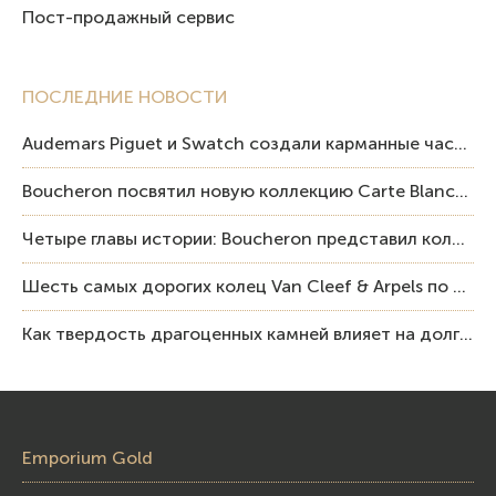
Пост-продажный сервис
ПОСЛЕДНИЕ НОВОСТИ
Audemars Piguet и Swatch создали карманные часы в эстетике Royal Oak и Pop Art
Boucheron посвятил новую коллекцию Carte Blanche Human Being человеку и силе мастерства
Четыре главы истории: Boucheron представил коллекцию «Nom: Boucheron, Prénom: Frédéric»
Шесть самых дорогих колец Van Cleef & Arpels по итогам аукционов Sotheby’s
Как твердость драгоценных камней влияет на долговечность ювелирных изделий
Emporium Gold