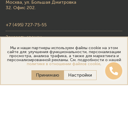
Москва, ул. Большая Дмитровка
32. Офис 202.
+7 (495) 727-75-55
Заказать звонок
Мы и наши партнеры используем файлы cookie на этом
skupka@emporiumgold.com
сайте для: улучшения функциональности, персонализации
просмотра, анализа трафика, а также для маркетинга и
sale@emporiumgold.com
персонализированной рекламы. См. подробности о нашей
политике в отношении файлов cookie
.
Режим работы:
Принимаю
Настройки
Пн-Пт: 10:00–20:00
Сб-Вс: 11:00–18:00
Онлайн оценка
Выездная оценка
Политика конфиденциальности