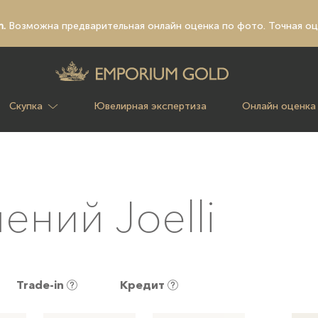
n.
Возможна предварительная
онлайн оценка по фото
. Точная о
Скупка
Ювелирная экспертиза
Онлайн оценка
ений Joelli
Trade-in
Кредит