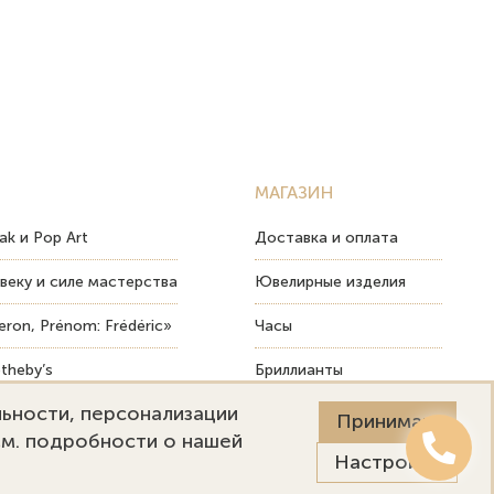
МАГАЗИН
ak и Pop Art
Доставка и оплата
веку и силе мастерства
Ювелирные изделия
ron, Prénom: Frédéric»
Часы
theby’s
Бриллианты
льности, персонализации
ых изделий
Пост-продажный сервис
Принимаю
См. подробности о нашей
Настройки