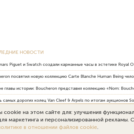
ЛЕДНИЕ НОВОСТИ
ars Piguet и Swatch создали карманные часы в эстетике Royal O
eron посвятил новую коллекцию Carte Blanche Human Being чело
е главы истории: Boucheron представил коллекцию «Nom: Bouche
 самых дорогих колец Van Cleef & Arpels по итогам аукционов So
 cookie на этом сайте для: улучшения функциона
вердость драгоценных камней влияет на долговечность ювелирн
 для маркетинга и персонализированной рекламы. 
политике в отношении файлов cookie
.