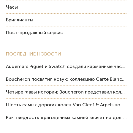
Часы
Бриллианты
Пост-продажный сервис
ПОСЛЕДНИЕ НОВОСТИ
Audemars Piguet и Swatch создали карманные часы в эстетике Royal Oak и Pop Art
Boucheron посвятил новую коллекцию Carte Blanche Human Being человеку и силе мастерства
Четыре главы истории: Boucheron представил коллекцию «Nom: Boucheron, Prénom: Frédéric»
Шесть самых дорогих колец Van Cleef & Arpels по итогам аукционов Sotheby’s
Как твердость драгоценных камней влияет на долговечность ювелирных изделий