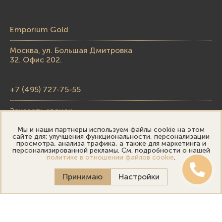
Emporium Gold
Москва, ул. Большая Дмитровка
32. Офис 202.
+7 (495) 727-75-55
Заказать звонок
Мы и наши партнеры используем файлы cookie на этом
skupka@emporiumgold.com
сайте для: улучшения функциональности, персонализации
просмотра, анализа трафика, а также для маркетинга и
sale@emporiumgold.com
персонализированной рекламы. См. подробности о нашей
политике в отношении файлов cookie
.
Режим работы:
Принимаю
Настройки
Пн-Пт: 10:00–20:00
Сб-Вс: 11:00–18:00