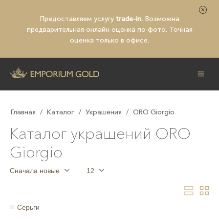
Предоставляем услугу
trade-in.
Возможна
предварительная
онлайн оценка по фото
. Точная
оценка только в офисе.
Главная
/
Каталог
/
Украшения
/
ORO Giorgio
Каталог украшений ORO
Giorgio
Сначала новые
12
Серьги