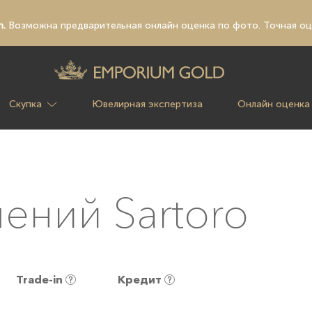
n.
Возможна предварительная
онлайн оценка по фото
. Точная о
Скупка
Ювелирная экспертиза
Онлайн оценка
ений Sartoro
Trade-in
Кредит