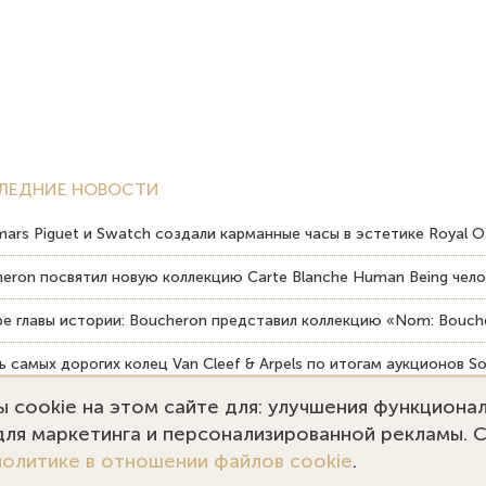
ЛЕДНИЕ НОВОСТИ
ars Piguet и Swatch создали карманные часы в эстетике Royal O
eron посвятил новую коллекцию Carte Blanche Human Being чело
е главы истории: Boucheron представил коллекцию «Nom: Bouche
 самых дорогих колец Van Cleef & Arpels по итогам аукционов So
 cookie на этом сайте для: улучшения функциона
вердость драгоценных камней влияет на долговечность ювелирн
 для маркетинга и персонализированной рекламы. 
политике в отношении файлов cookie
.