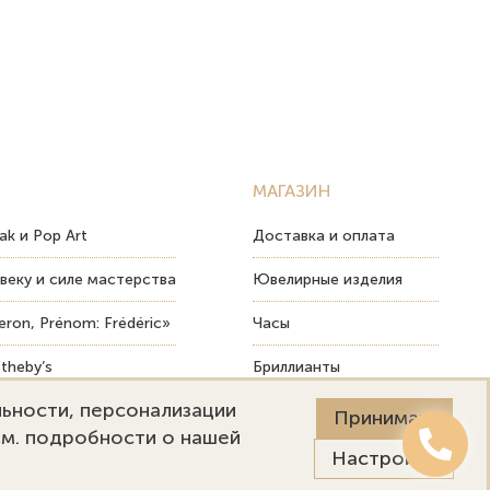
МАГАЗИН
ak и Pop Art
Доставка и оплата
веку и силе мастерства
Ювелирные изделия
ron, Prénom: Frédéric»
Часы
theby’s
Бриллианты
льности, персонализации
ых изделий
Пост-продажный сервис
Принимаю
См. подробности о нашей
Настройки