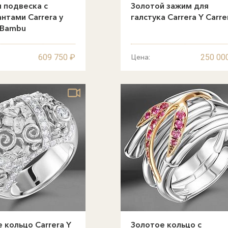
 подвеска с
Золотой зажим для
нтами Carrera y
галстука Carrera Y Carre
 Bambu
609 750 ₽
250 00
Цена:
 кольцо Carrera Y
Золотое кольцо с