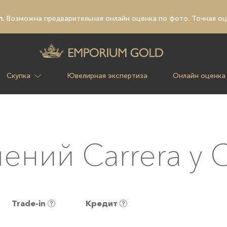
n.
Возможна предварительная
онлайн оценка по фото
. Точная о
Скупка
Ювелирная экспертиза
Онлайн оценка
ений Carrera y C
Trade-in
Кредит