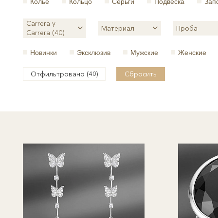
Колье
Кольцо
Серьги
Подвеска
Зап
Carrera y
Материал
Проба
Carrera (40)
Новинки
Эксклюзив
Мужские
Женские
Отфильтровано (
)
Сбросить
40