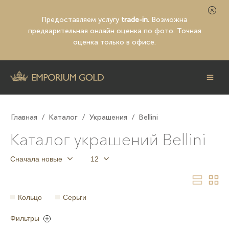
Предоставляем услугу
trade-in.
Возможна
предварительная
онлайн оценка по фото
. Точная
оценка только в офисе.
Главная
/
Каталог
/
Украшения
/
Bellini
Каталог украшений Bellini
Сначала новые
12
Кольцо
Серьги
Фильтры