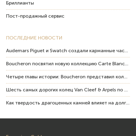
Бриллианты
Пост-продажный сервис
ПОСЛЕДНИЕ НОВОСТИ
Audemars Piguet и Swatch создали карманные часы в эстетике Royal Oak и Pop Art
Boucheron посвятил новую коллекцию Carte Blanche Human Being человеку и силе мастерства
Четыре главы истории: Boucheron представил коллекцию «Nom: Boucheron, Prénom: Frédéric»
Шесть самых дорогих колец Van Cleef & Arpels по итогам аукционов Sotheby’s
Как твердость драгоценных камней влияет на долговечность ювелирных изделий