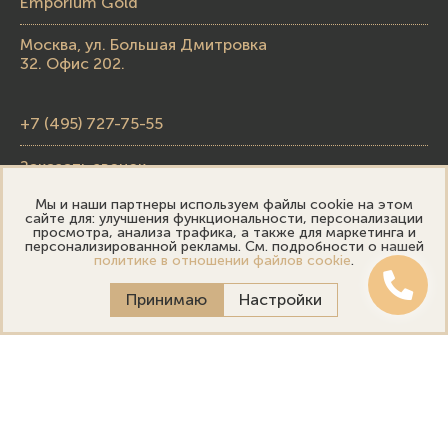
Emporium Gold
Москва, ул. Большая Дмитровка
32. Офис 202.
+7 (495) 727-75-55
Заказать звонок
Мы и наши партнеры используем файлы cookie на этом
skupka@emporiumgold.com
сайте для: улучшения функциональности, персонализации
просмотра, анализа трафика, а также для маркетинга и
sale@emporiumgold.com
персонализированной рекламы. См. подробности о нашей
политике в отношении файлов cookie
.
Режим работы:
Принимаю
Настройки
Пн-Пт: 10:00–20:00
Сб-Вс: 11:00–18:00
Онлайн оценка
Выездная оценка