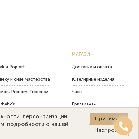
МАГАЗИН
ak и Pop Art
Доставка и оплата
веку и силе мастерства
Ювелирные изделия
ron, Prénom: Frédéric»
Часы
theby’s
Бриллианты
льности, персонализации
ых изделий
Пост-продажный сервис
Принимаю
См. подробности о нашей
Настройки