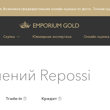
n.
Возможна предварительная
онлайн оценка по фото
. Точная о
Скупка
Ювелирная экспертиза
Онлайн оценка
ений Repossi
Trade-in
Кредит