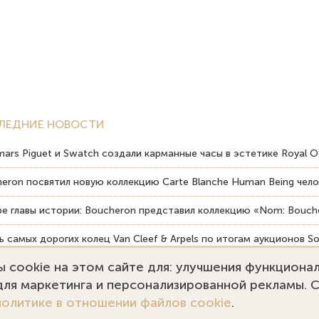
ЛЕДНИЕ НОВОСТИ
ars Piguet и Swatch создали карманные часы в эстетике Royal O
eron посвятил новую коллекцию Carte Blanche Human Being чело
е главы истории: Boucheron представил коллекцию «Nom: Bouche
 самых дорогих колец Van Cleef & Arpels по итогам аукционов So
 cookie на этом сайте для: улучшения функциона
вердость драгоценных камней влияет на долговечность ювелирн
 для маркетинга и персонализированной рекламы. 
политике в отношении файлов cookie
.