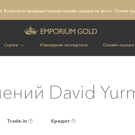
n.
Возможна предварительная
онлайн оценка по фото
. Точная о
Скупка
Ювелирная экспертиза
Онлайн оценка
шений David Yur
Trade-in
Кредит