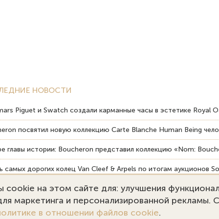
ЛЕДНИЕ НОВОСТИ
ars Piguet и Swatch создали карманные часы в эстетике Royal O
eron посвятил новую коллекцию Carte Blanche Human Being чело
е главы истории: Boucheron представил коллекцию «Nom: Bouche
 самых дорогих колец Van Cleef & Arpels по итогам аукционов So
 cookie на этом сайте для: улучшения функциона
вердость драгоценных камней влияет на долговечность ювелирн
 для маркетинга и персонализированной рекламы. 
политике в отношении файлов cookie
.