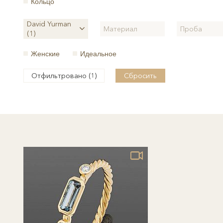
Кольцо
David Yurman
Материал
Проба
(1)
Женские
Идеальное
Отфильтровано (
)
Сбросить
1