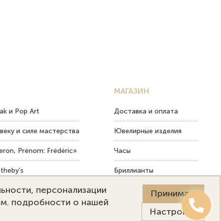
МАГАЗИН
ak и Pop Art
Доставка и оплата
веку и силе мастерства
Ювелирные изделия
ron, Prénom: Frédéric»
Часы
theby’s
Бриллианты
льности, персонализации
ых изделий
Пост-продажный сервис
Принимаю
См. подробности о нашей
Настройки