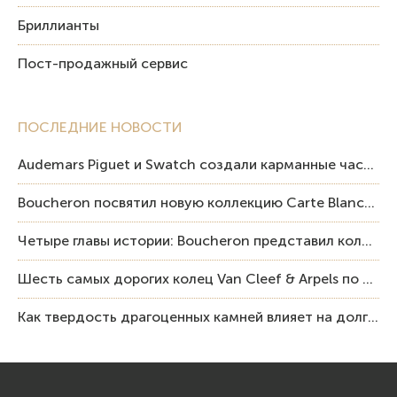
Бриллианты
Пост-продажный сервис
ПОСЛЕДНИЕ НОВОСТИ
Audemars Piguet и Swatch создали карманные часы в эстетике Royal Oak и Pop Art
Boucheron посвятил новую коллекцию Carte Blanche Human Being человеку и силе мастерства
Четыре главы истории: Boucheron представил коллекцию «Nom: Boucheron, Prénom: Frédéric»
Шесть самых дорогих колец Van Cleef & Arpels по итогам аукционов Sotheby’s
Как твердость драгоценных камней влияет на долговечность ювелирных изделий