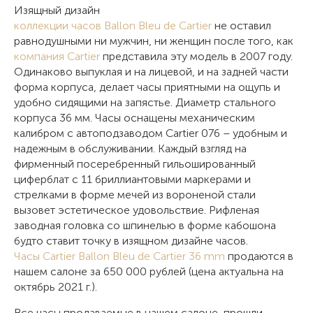
Изящный дизайн
коллекции часов Ballon Bleu de Cartier
не оставил
равнодушными ни мужчин, ни женщин после того, как
компания Cartier
представила эту модель в 2007 году.
Одинаково выпуклая и на лицевой, и на задней части
форма корпуса, делает часы приятными на ощупь и
удобно сидящими на запястье. Диаметр стального
корпуса 36 мм. Часы оснащены механическим
калибром с автоподзаводом Cartier 076 – удобным и
надежным в обслуживании. Каждый взгляд на
фирменный посеребренный гильошированный
циферблат с 11 бриллиантовыми маркерами и
стрелками в форме мечей из вороненой стали
вызовет эстетическое удовольствие. Рифленая
заводная головка со шпинелью в форме кабошона
будто ставит точку в изящном дизайне часов.
Часы Cartier Ballon Bleu de Cartier 36 mm
продаются в
нашем салоне за 650 000 рублей (цена актуальна на
октябрь 2021 г.).
Все часы продаваемые в нашем салоне, прошли