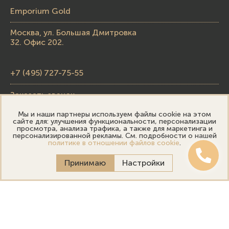
Emporium Gold
Москва, ул. Большая Дмитровка
32. Офис 202.
+7 (495) 727-75-55
Заказать звонок
Мы и наши партнеры используем файлы cookie на этом
skupka@emporiumgold.com
сайте для: улучшения функциональности, персонализации
просмотра, анализа трафика, а также для маркетинга и
sale@emporiumgold.com
персонализированной рекламы. См. подробности о нашей
политике в отношении файлов cookie
.
Режим работы:
Принимаю
Настройки
Пн-Пт: 10:00–20:00
Сб-Вс: 11:00–18:00
Онлайн оценка