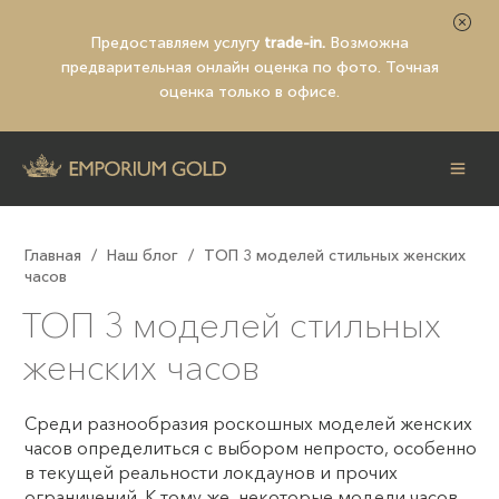
Предоставляем услугу
trade-in.
Возможна
предварительная
онлайн оценка по фото
. Точная
оценка только в офисе.
Главная
/
Наш блог
/
ТОП 3 моделей стильных женских
часов
ТОП 3 моделей стильных
женских часов
Среди разнообразия роскошных моделей женских
часов определиться с выбором непросто, особенно
в текущей реальности локдаунов и прочих
ограничений. К тому же, некоторые модели часов