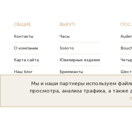
ОБЩИЕ
ВЫКУП
ПОС
Контакты
Часы
Audem
О компании
Золото
Bouch
Карта сайта
Ювелирные изделия
Четыр
Наш блог
Бриллианты
Шесть
Мы и наши партнеры используем файлы
FAQ
Монеты
Как т
просмотра, анализа трафика, а также
Emporium Gold
Режим работы:
+
Москва, ул. Большая Дмитровка
Пн-Пт: 10:00–20:00
s