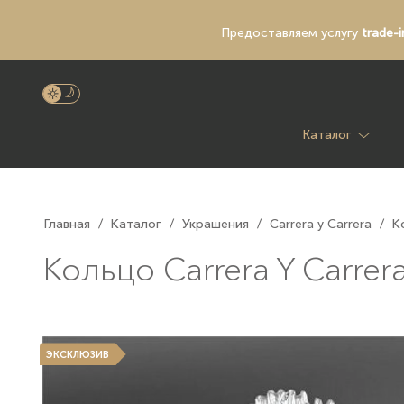
Предоставляем услугу
trade-i
Каталог
Главная
/
Каталог
/
Украшения
/
Carrera y Carrera
/
К
Кольцо Carrera Y Carrera
ЭКСКЛЮЗИВ