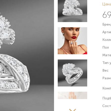
Цена
69
Брен
Арти
Колл
Пол
Мате
Тип 
Вес
Разм
Комп
Подб
Сост