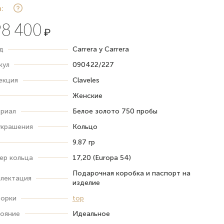
:
8 400
₽
д
Carrera y Carrera
кул
090422/227
екция
Claveles
Женские
риал
Белое золото 750 пробы
украшения
Кольцо
9.87 гр
ер кольца
17,20 (Europa 54)
Подарочная коробка и паспорт на
лектация
изделие
орки
top
ояние
Идеальное