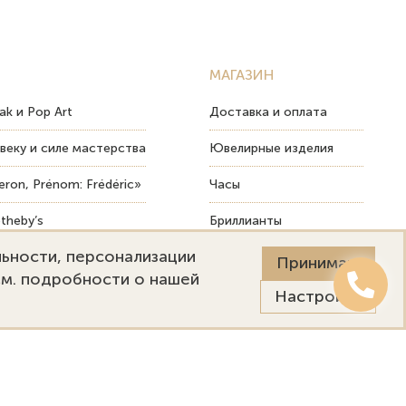
МАГАЗИН
ak и Pop Art
Доставка и оплата
веку и силе мастерства
Ювелирные изделия
ron, Prénom: Frédéric»
Часы
theby’s
Бриллианты
льности, персонализации
ых изделий
Пост-продажный сервис
Принимаю
См. подробности о нашей
Настройки
Онлайн оценка
Выездная оценка