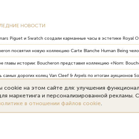
ЛЕДНИЕ НОВОСТИ
ars Piguet и Swatch создали карманные часы в эстетике Royal O
eron посвятил новую коллекцию Carte Blanche Human Being чело
е главы истории: Boucheron представил коллекцию «Nom: Bouche
 самых дорогих колец Van Cleef & Arpels по итогам аукционов So
 cookie на этом сайте для: улучшения функциона
вердость драгоценных камней влияет на долговечность ювелирн
 для маркетинга и персонализированной рекламы. 
политике в отношении файлов cookie
.
7 (495) 727-75-55
Заказать звонок
kupka@emporiumgold.com