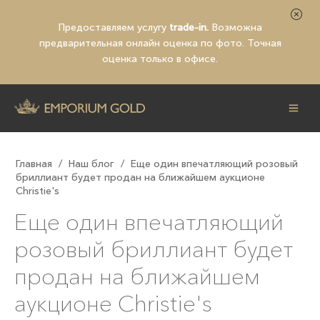
Предоставляем услугу
trade-in.
Возможна
предварительная
онлайн оценка по фото
. Точная
оценка только в офисе.
Главная
/
Наш блог
/
Еще один впечатляющий розовый
бриллиант будет продан на ближайшем аукционе
Christie's
Еще один впечатляющий
розовый бриллиант будет
продан на ближайшем
аукционе Christie's