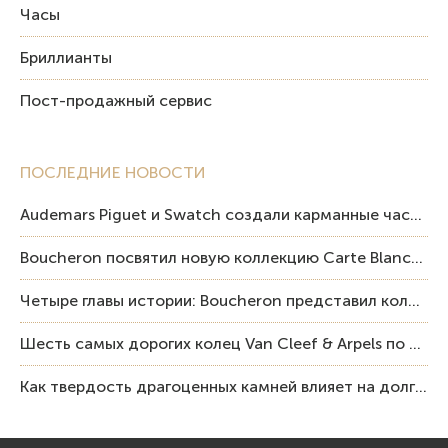
Часы
Бриллианты
Пост-продажный сервис
ПОСЛЕДНИЕ НОВОСТИ
Audemars Piguet и Swatch создали карманные часы в эстетике Royal Oak и Pop Art
Boucheron посвятил новую коллекцию Carte Blanche Human Being человеку и силе мастерства
Четыре главы истории: Boucheron представил коллекцию «Nom: Boucheron, Prénom: Frédéric»
Шесть самых дорогих колец Van Cleef & Arpels по итогам аукционов Sotheby’s
Как твердость драгоценных камней влияет на долговечность ювелирных изделий