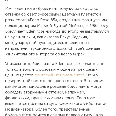
Имя «Eden rose» бриллиант получил за сходство
оттенка со светло-розовыми цветками плетистой
розы сорта «Eden Rose 85», созданным французским
селекционером Марией-Луизой Мейланд в 1985 году.
Бриллиант Eden rose никогда до этого не выставлялся
на аукционах, и, как сказала Рахул Кадакия,
международный руководитель ювелирного
направления аукционного дома, Christie's ожидает
«значительного интереса со всего мира».
Уникальность бриллианта Eden rose заключается не
только в том, что розовый – один из трех самых
ценных цветов
фантазийных бриллиантов
, но и в
невероятной чистоте розового оттенка. В то время
как многие природные розовые бриллианты могут
обладать вторичными оттенки, например,
фиолетовым, оранжевым или серым, Eden rose
выделяется полным отсутствием какого-либо цвета-
модификатора. Более того, представленный
бриллиант относится к самому редкому типу IIa за