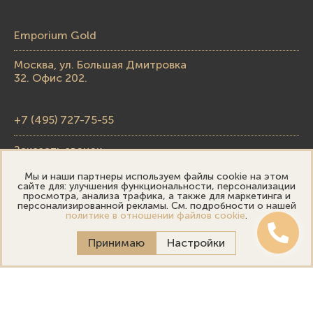
Emporium Gold
Москва, ул. Большая Дмитровка
32. Офис 202.
+7 (495) 727-75-55
Заказать звонок
Мы и наши партнеры используем файлы cookie на этом
skupka@emporiumgold.com
сайте для: улучшения функциональности, персонализации
просмотра, анализа трафика, а также для маркетинга и
sale@emporiumgold.com
персонализированной рекламы. См. подробности о нашей
политике в отношении файлов cookie
.
Режим работы:
Принимаю
Настройки
Пн-Пт: 10:00–20:00
Сб-Вс: 11:00–18:00