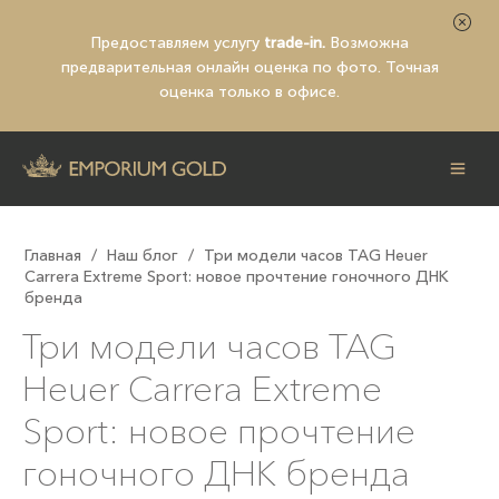
Предоставляем услугу
trade-in.
Возможна
предварительная
онлайн оценка по фото
. Точная
оценка только в офисе.
Главная
/
Наш блог
/
Три модели часов TAG Heuer
Carrera Extreme Sport: новое прочтение гоночного ДНК
бренда
Три модели часов TAG
Heuer Carrera Extreme
Sport: новое прочтение
гоночного ДНК бренда