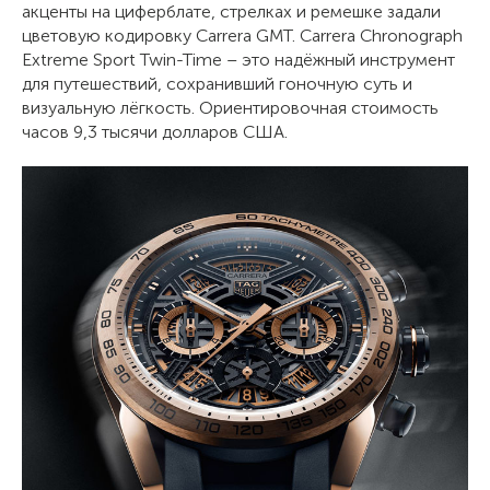
акценты на циферблате, стрелках и ремешке задали
цветовую кодировку Carrera GMT. Carrera Chronograph
Extreme Sport Twin-Time – это надёжный инструмент
для путешествий, сохранивший гоночную суть и
визуальную лёгкость. Ориентировочная стоимость
часов 9,3 тысячи долларов США.