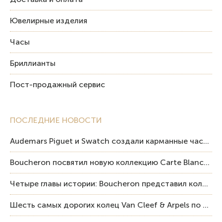
Ювелирные изделия
Часы
Бриллианты
Пост-продажный сервис
ПОСЛЕДНИЕ НОВОСТИ
Audemars Piguet и Swatch создали карманные часы в эстетике Royal Oak и Pop Art
Boucheron посвятил новую коллекцию Carte Blanche Human Being человеку и силе мастерства
Четыре главы истории: Boucheron представил коллекцию «Nom: Boucheron, Prénom: Frédéric»
Шесть самых дорогих колец Van Cleef & Arpels по итогам аукционов Sotheby’s