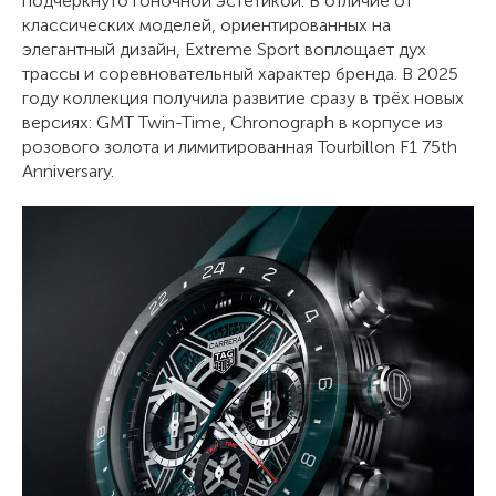
подчеркнуто гоночной эстетикой. В отличие от
классических моделей, ориентированных на
элегантный дизайн, Extreme Sport воплощает дух
трассы и соревновательный характер бренда. В 2025
году коллекция получила развитие сразу в трёх новых
версиях: GMT Twin-Time, Chronograph в корпусе из
розового золота и лимитированная Tourbillon F1 75th
Anniversary.