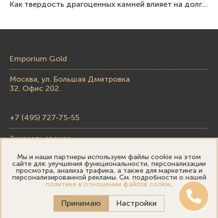
Как твердость драгоценных камней влияет на долговечность ювелирных изделий
Emporium Gold
Москва, ул. Большая Дмитровка
32. Офис 202.
+7 (495) 727-75-55
Заказать звонок
Мы и наши партнеры используем файлы cookie на этом
skupka@emporiumgold.com
сайте для: улучшения функциональности, персонализации
просмотра, анализа трафика, а также для маркетинга и
sale@emporiumgold.com
персонализированной рекламы. См. подробности о нашей
политике в отношении файлов cookie
.
Режим работы:
Принимаю
Настройки