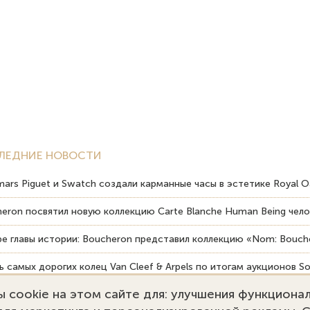
ЛЕДНИЕ НОВОСТИ
ars Piguet и Swatch создали карманные часы в эстетике Royal O
eron посвятил новую коллекцию Carte Blanche Human Being чело
е главы истории: Boucheron представил коллекцию «Nom: Bouche
 самых дорогих колец Van Cleef & Arpels по итогам аукционов So
 cookie на этом сайте для: улучшения функциона
вердость драгоценных камней влияет на долговечность ювелирн