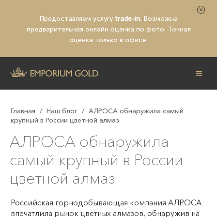
Предоставляем услугу
trade-in.
Возможна
предварительная
онлайн оценка по фото
. Точная
оценка только в офисе.
Главная
/
Наш блог
/
АЛРОСА обнаружила самый
крупный в России цветной алмаз
АЛРОСА обнаружила
самый крупный в России
цветной алмаз
Российская горнодобывающая компания АЛРОСА
впечатлила рынок цветных алмазов, обнаружив на