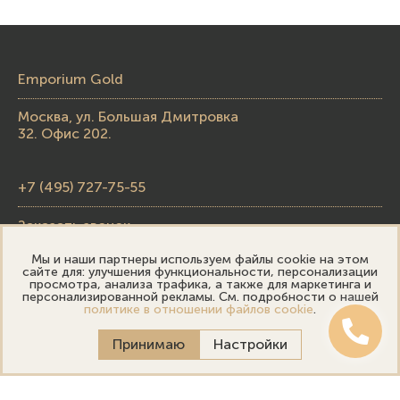
Emporium Gold
Москва, ул. Большая Дмитровка
32. Офис 202.
+7 (495) 727-75-55
Заказать звонок
Мы и наши партнеры используем файлы cookie на этом
skupka@emporiumgold.com
сайте для: улучшения функциональности, персонализации
просмотра, анализа трафика, а также для маркетинга и
sale@emporiumgold.com
персонализированной рекламы. См. подробности о нашей
политике в отношении файлов cookie
.
Режим работы:
Принимаю
Настройки
Пн-Пт: 10:00–20:00
Сб-Вс: 11:00–18:00