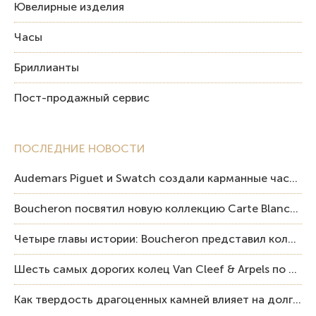
Ювелирные изделия
Часы
Бриллианты
Пост-продажный сервис
ПОСЛЕДНИЕ НОВОСТИ
Audemars Piguet и Swatch создали карманные часы в эстетике Royal Oak и Pop Art
Boucheron посвятил новую коллекцию Carte Blanche Human Being человеку и силе мастерства
Четыре главы истории: Boucheron представил коллекцию «Nom: Boucheron, Prénom: Frédéric»
Шесть самых дорогих колец Van Cleef & Arpels по итогам аукционов Sotheby’s
Как твердость драгоценных камней влияет на долговечность ювелирных изделий