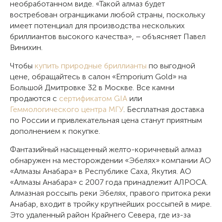
необработанном виде. «Такой алмаз будет
востребован огранщиками любой страны, поскольку
имеет потенциал для производства нескольких
бриллиантов высокого качества», − объясняет Павел
Винихин.
Чтобы
купить природные бриллианты
по выгодной
цене, обращайтесь в салон «Emporium Gold» на
Большой Дмитровке 32 в Москве. Все камни
продаются с
сертификатом GIA
или
Геммологического центра МГУ
. Бесплатная доставка
по России и привлекательная цена станут приятным
дополнением к покупке.
Фантазийный насыщенный желто-коричневый алмаз
обнаружен на месторождении «Эбелях» компании АО
«Алмазы Анабара» в Республике Саха, Якутия. АО
«Алмазы Анабара» с 2007 года принадлежит АЛРОСА.
Алмазная россыпь реки Эбелях, правого притока реки
Анабар, входит в тройку крупнейших россыпей в мире.
Это удаленный район Крайнего Севера, где из-за