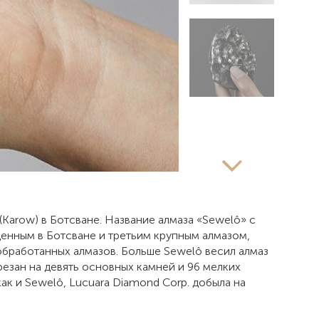
Karow) в Ботсване. Название алмаза «Sewelô» с
денным в Ботсване и третьим крупным алмазом,
обработанных алмазов. Больше Sewelô весил алмаз
резан на девять основных камней и 96 мелких
ак и Sewelô, Lucuara Diamond Corp. добыла на