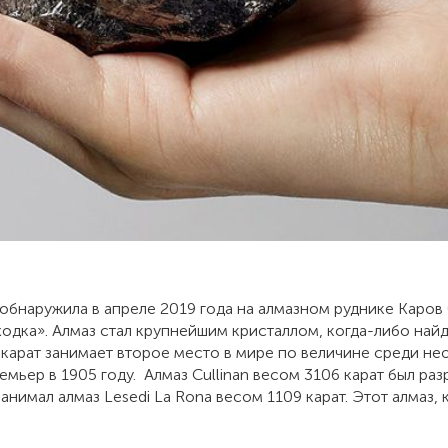
бнаружила в апреле 2019 года на алмазном руднике Каров (
ходка». Алмаз стал крупнейшим кристаллом, когда-либо най
 карат занимает второе место в мире по величине среди не
ьер в 1905 году. Алмаз Cullinan весом 3106 карат был раз
имал алмаз Lesedi La Rona весом 1109 карат. Этот алмаз, к