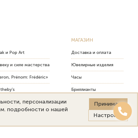
МАГАЗИН
ak и Pop Art
Доставка и оплата
веку и силе мастерства
Ювелирные изделия
ron, Prénom: Frédéric»
Часы
theby’s
Бриллианты
льности, персонализации
ых изделий
Пост-продажный сервис
Принимаю
См. подробности о нашей
Настройки