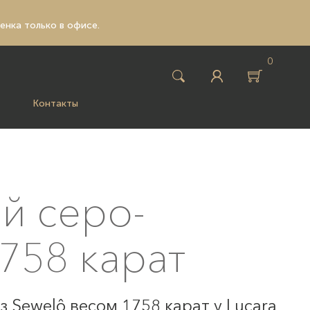
ценка только в офисе.
0
Контакты
ий серо-
758 карат
 Sewelô весом 1758 карат у Lucara