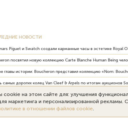
ЛЕДНИЕ НОВОСТИ
ars Piguet и Swatch создали карманные часы в эстетике Royal O
eron посвятил новую коллекцию Carte Blanche Human Being чело
е главы истории: Boucheron представил коллекцию «Nom: Bouche
 самых дорогих колец Van Cleef & Arpels по итогам аукционов So
 cookie на этом сайте для: улучшения функциона
вердость драгоценных камней влияет на долговечность ювелирн
 для маркетинга и персонализированной рекламы. 
политике в отношении файлов cookie
.