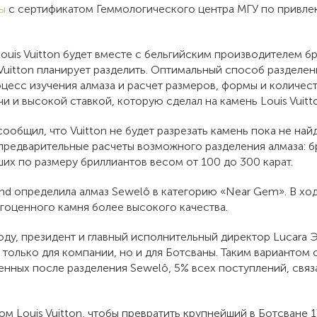
ы
с сертификатом Геммологического центра МГУ по привле
Louis Vuitton будет вместе с бельгийским производителем 
Vuitton планирует разделить. Оптимальный способ разделен
есс изучения алмаза и расчет размеров, формы и количеств
 и высокой ставкой, которую сделал на камень Louis Vuitt
сообщил, что Vuitton не будет разрезать камень пока не най
редварительные расчеты возможного разделения алмаза: бр
их по размеру бриллиантов весом от 100 до 300 карат.
ond определила алмаз Sewelô в категорию «Near Gem». В х
гоценного камня более высокого качества.
у, президент и главный исполнительный директор Lucara Эй
олько для компании, но и для Ботсваны. Таким вариантом ста
нных после разделения Sewelô, 5% всех поступлений, связа
 Louis Vuitton, чтобы превратить крупнейший в Ботсване 