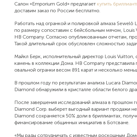
Салон «Emporium Gold» предлагает
купить бриллиант
доставим заказ по России бесплатно.
Работать над огранкой и полировкой алмаза Sewelô 
по размеру сопоставим с бейсбольным мячом, Louis 
HB Company. Согласно опубликованным отчетам, проц
Такой длительный срок обусловлен сложностью задачи
Майкл Берк, исполнительный директор Louis Vuitton, 
камень в коллекции Дома. HB Company представила п
овальной огранки весом 891 карат и несколько меньш
В прошлом году по результатам анализа Lucara Diam
Diamond обнаружили в кристалле области белого дра
После завершения исследований алмаза в прошлом год
Diamond Corp. выберет выгодный вариант продажи не т
Diamond сохраняется 50% доли в бриллиантах, получе
финансирование общинных инициатив в Ботсване.
«Мы рады сотрудничать с известным роскошным Домом