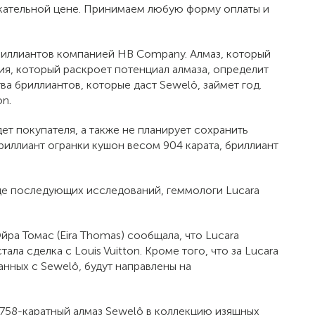
кательной цене. Принимаем любую форму оплаты и
бриллиантов компанией HB Company. Алмаз, который
ия, который раскроет потенциал алмаза, определит
а бриллиантов, которые даст Sewelô, займет год.
on.
дет покупателя, а также не планирует сохранить
иллиант огранки кушон весом 904 карата, бриллиант
оде последующих исследований, геммологи Lucara
ра Томас (Eira Thomas) сообщала, что Lucara
ла сделка с Louis Vuitton. Кроме того, что за Lucara
нных с Sewelô, будут направлены на
1758-каратный алмаз Sewelô в коллекцию изящных