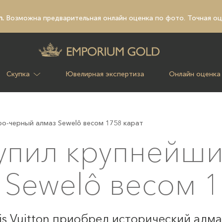
n.
Возможна предварительная
онлайн оценка по фото
. Точная о
Скупка
Ювелирная экспертиза
Онлайн оценка
еро-черный алмаз Sewelô весом 1758 карат
 купил крупнейш
 Sewelô весом 1
 Vuitton приобрел исторический алмаз