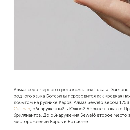
Алмаз серо-черного цвета компания Lucara Diamond о
родного языка Ботсваны переводится как «редкая на
добытом на руднике Каров. Алмаз Sewelô весом 1758
Cullinan
, обнаруженный в Южной Африке на шахте Прем
бриллиантов. До обнаружения Sewelô второе место зан
месторождении Каров в Ботсване.