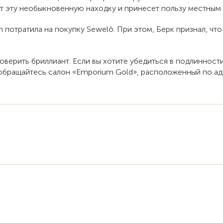
т эту необыкновенную находку и принесет пользу местным 
on потратила на покупку Sewelô. При этом, Берк признал, ч
роверить бриллиант
. Если вы хотите убедиться в подлиннос
обращайтесь салон «Emporium Gold», расположенный по адре