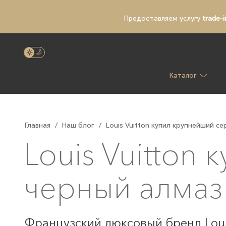
Предоставляем услугу
trade-i
Каталог
Главная
/
Наш блог
/
Louis Vuitton купил крупнейший с
Louis Vuitton
черный алмаз
Французский люксовый бренд Louis