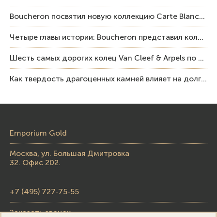
Boucheron посвятил новую коллекцию Carte Blanche Human Being человеку и силе мастерства
Четыре главы истории: Boucheron представил коллекцию «Nom: Boucheron, Prénom: Frédéric»
Шесть самых дорогих колец Van Cleef & Arpels по итогам аукционов Sotheby’s
Как твердость драгоценных камней влияет на долговечность ювелирных изделий
Emporium Gold
Москва, ул. Большая Дмитровка
32. Офис 202.
+7 (495) 727-75-55
Заказать звонок