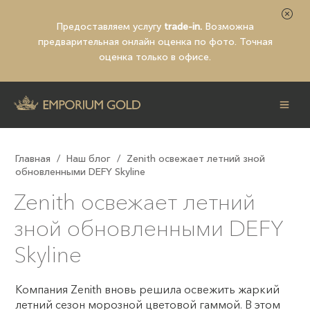
Предоставляем услугу
trade-in.
Возможна
предварительная
онлайн оценка по фото
. Точная
оценка только в офисе.
Главная
/
Наш блог
/
Zenith освежает летний зной
обновленными DEFY Skyline
Zenith освежает летний
зной обновленными DEFY
Skyline
Компания Zenith вновь решила освежить жаркий
летний сезон морозной цветовой гаммой. В этом