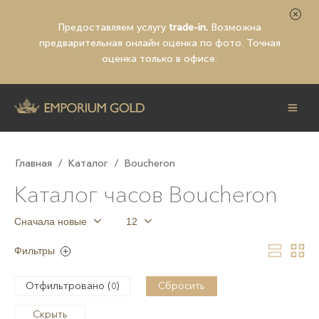
Предоставляем услугу
trade-in.
Возможна
предварительная
онлайн оценка по фото
. Точная
оценка только в офисе.
Главная
/
Каталог
/
Boucheron
Каталог часов Boucheron
Сначала новые
12
Фильтры
Отфильтровано (
)
Сбросить
0
Скрыть