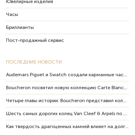
Ювелирные изделия
Часы
Бриллианты
Пост-продажный сервис
ПОСЛЕДНИЕ НОВОСТИ
Audemars Piguet и Swatch создали карманные часы в эстетике Royal Oak и Pop Art
Boucheron посвятил новую коллекцию Carte Blanche Human Being человеку и силе мастерства
Четыре главы истории: Boucheron представил коллекцию «Nom: Boucheron, Prénom: Frédéric»
Шесть самых дорогих колец Van Cleef & Arpels по итогам аукционов Sotheby’s
Как твердость драгоценных камней влияет на долговечность ювелирных изделий