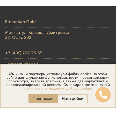
Emporium Gold
Москва, ул. Большая Дмитровка
32. Офис 202.
+7 (495) 727-75-55
Заказать звонок
Мы и наши партнеры используем файлы cookie на этом
skupka@emporiumgold.com
сайте для: улучшения функциональности, персонализации
просмотра, анализа трафика, а также для маркетинга и
sale@emporiumgold.com
персонализированной рекламы. См. подробности о нашей
политике в отношении файлов cookie
.
Режим работы:
Принимаю
Настройки
Пн-Пт: 10:00–20:00
Сб-Вс: 11:00–18:00