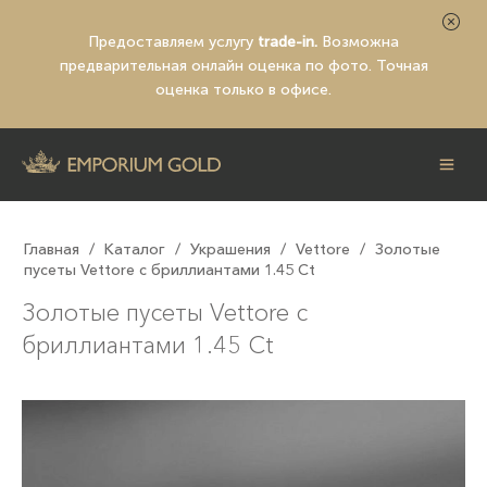
Предоставляем услугу
trade-in.
Возможна
предварительная
онлайн оценка по фото
. Точная
оценка только в офисе.
Главная
/
Каталог
/
Украшения
/
Vettore
/
Золотые
пусеты Vettore с бриллиантами 1.45 Ct
Золотые пусеты Vettore с
бриллиантами 1.45 Ct