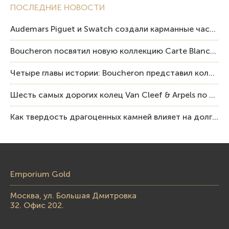
ПОСЛЕДНИЕ НОВОСТИ
Audemars Piguet и Swatch создали карманные часы в эстетике Royal Oak и Pop Art
Boucheron посвятил новую коллекцию Carte Blanche Human Being человеку и силе мастерства
Четыре главы истории: Boucheron представил коллекцию «Nom: Boucheron, Prénom: Frédéric»
Шесть самых дорогих колец Van Cleef & Arpels по итогам аукционов Sotheby’s
Как твердость драгоценных камней влияет на долговечность ювелирных изделий
Emporium Gold
Москва, ул. Большая Дмитровка
32. Офис 202.