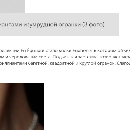
иантами изумрудной огранки (3 фото)
ллекции En Équilibre стало колье Euphonia, в котором объ
м и чередовании света. Подвижная застежка позволяет укр
бриллиантами багетной, квадратной и круглой огранок, бла