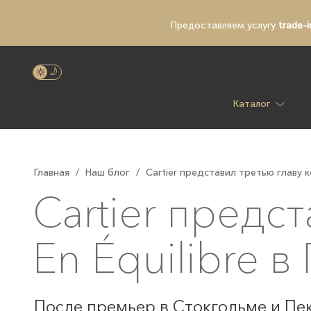
Предоставляем услугу
trade-i
Каталог
Главная
/
Наш блог
/
Cartier представил третью главу к
Cartier предс
En Équilibre 
После премьер в Стокгольме и Пе