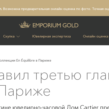
n.
Возможна предварительная
онлайн оценка по фото
. Точная о
Скупка
Ювелирная экспертиза
Онлайн оценка
оллекции En Équilibre в Париже
тавил третью гл
в Париже
кине ювелирно-часовой Дом Cartier пр