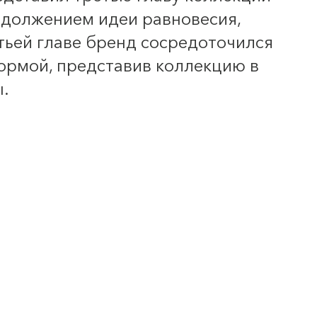
родолжением идеи равновесия,
етьей главе бренд сосредоточился
формой, представив коллекцию в
ы.