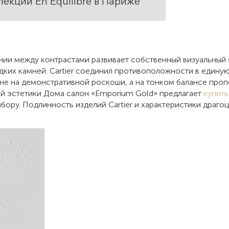
лекции En Équilibre в Париже
монии между контрастами развивает собственный визуальный
ких камней. Cartier соединил противоположности в единую
ан не на демонстративной роскоши, а на тонком балансе пр
 эстетики Дома салон «Emporium Gold» предлагает
купить
бору. Подлинность изделий Cartier и характеристики драг