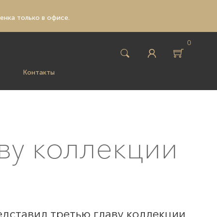
ценка только в офисе.
0
Контакты
аву коллекции
едставил третью главу коллекции