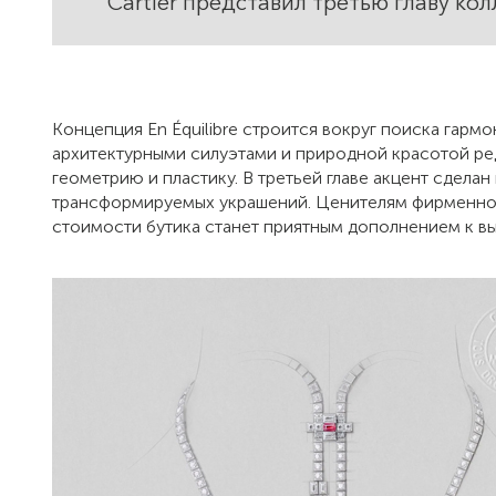
Cartier представил третью главу кол
Концепция En Équilibre строится вокруг поиска гар
архитектурными силуэтами и природной красотой ред
геометрию и пластику. В третьей главе акцент сдел
трансформируемых украшений. Ценителям фирменной
стоимости бутика станет приятным дополнением к вы