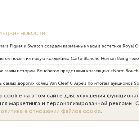
ЛЕДНИЕ НОВОСТИ
ars Piguet и Swatch создали карманные часы в эстетике Royal O
eron посвятил новую коллекцию Carte Blanche Human Being чело
е главы истории: Boucheron представил коллекцию «Nom: Bouche
 самых дорогих колец Van Cleef & Arpels по итогам аукционов So
 cookie на этом сайте для: улучшения функциона
вердость драгоценных камней влияет на долговечность ювелирн
 для маркетинга и персонализированной рекламы. 
политике в отношении файлов cookie
.
7 (495) 727-75-55
Заказать звонок