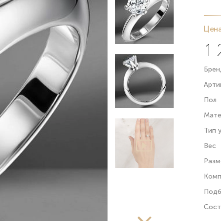
Цена
1 
Брен
Арти
Пол
Мате
Тип 
Вес
Разм
Комп
Подб
Сост