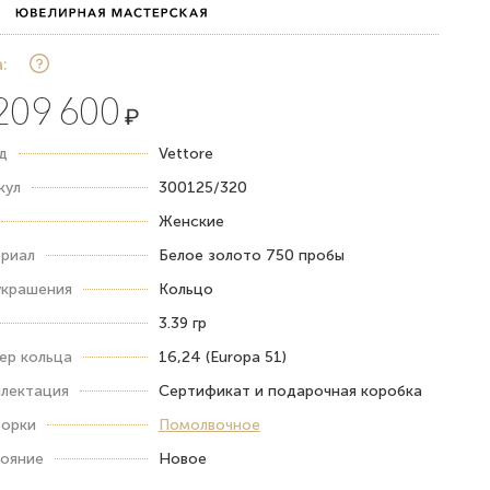
:
209 600
₽
д
Vettore
кул
300125/320
Женские
риал
Белое золото 750 пробы
украшения
Кольцо
3.39 гр
ер кольца
16,24 (Europa 51)
лектация
Сертификат и подарочная коробка
орки
Помолвочное
ояние
Новое