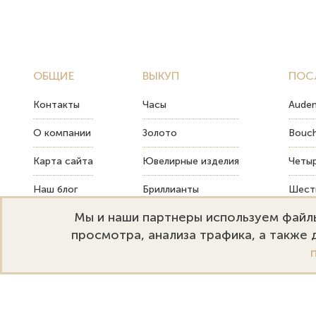
ОБЩИЕ
ВЫКУП
ПОС
Контакты
Часы
Audem
О компании
Золото
Bouch
Карта сайта
Ювелирные изделия
Четыр
Наш блог
Бриллианты
Шесть
Мы и наши партнеры используем файлы
FAQ
Монеты
Как т
просмотра, анализа трафика, а также
Emporium Gold
Режим работы:
+