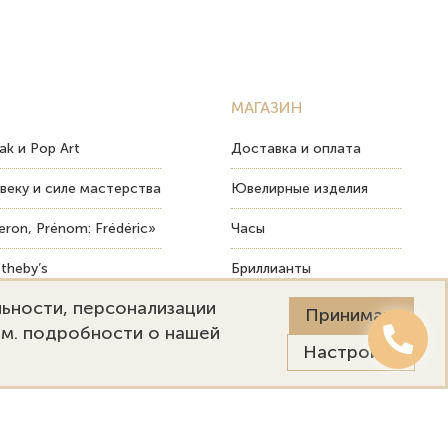
МАГАЗИН
ak и Pop Art
Доставка и оплата
веку и силе мастерства
Ювелирные изделия
ron, Prénom: Frédéric»
Часы
theby’s
Бриллианты
льности, персонализации
ых изделий
Пост-продажный сервис
Принимаю
См. подробности о нашей
Настройки