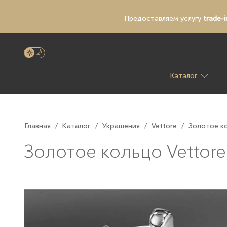
Предоставляем услугу
trade-i
Каталог
Главная
/
Каталог
/
Украшения
/
Vettore
/
Золотое ко
Золотое кольцо Vettore