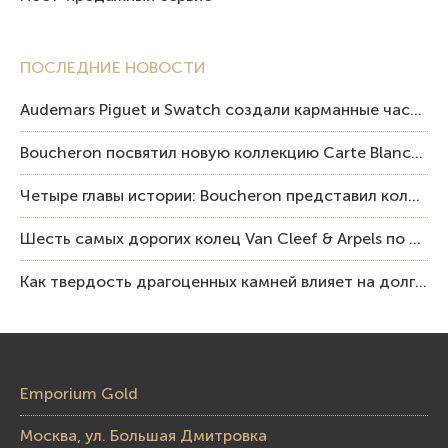
ПОСЛЕДНИЕ НОВОСТИ
Audemars Piguet и Swatch создали карманные часы в эстетике Royal Oak и Pop Art
Boucheron посвятил новую коллекцию Carte Blanche Human Being человеку и силе мастерства
Четыре главы истории: Boucheron представил коллекцию «Nom: Boucheron, Prénom: Frédéric»
Шесть самых дорогих колец Van Cleef & Arpels по итогам аукционов Sotheby’s
Как твердость драгоценных камней влияет на долговечность ювелирных изделий
Emporium Gold
Москва, ул. Большая Дмитровка