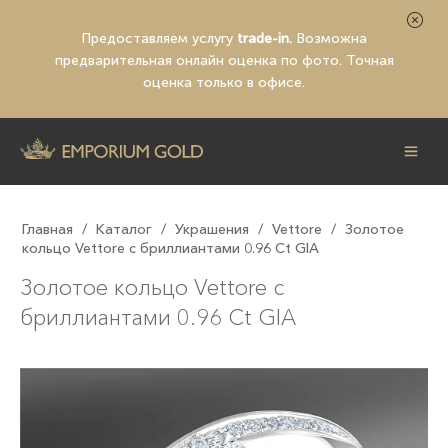
Предоставляем услугу
trade-in.
Возможна
предварительная
онлайн оценка по фото
. Точная
оценка только в офисе.
Главная
/
Каталог
/
Украшения
/
Vettore
/
Золотое
кольцо Vettore с бриллиантами 0.96 Ct GIA
Золотое кольцо Vettore с
бриллиантами 0.96 Ct GIA