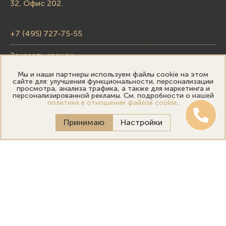
32. Офис 202.
+7 (495) 727-75-55
Заказать звонок
Мы и наши партнеры используем файлы cookie на этом
skupka@emporiumgold.com
сайте для: улучшения функциональности, персонализации
просмотра, анализа трафика, а также для маркетинга и
sale@emporiumgold.com
персонализированной рекламы. См. подробности о нашей
политике в отношении файлов cookie
.
Режим работы:
Принимаю
Настройки
Пн-Пт: 10:00–20:00
Сб-Вс: 11:00–18:00
Онлайн оценка
Выездная оценка
Политика конфиденциальности