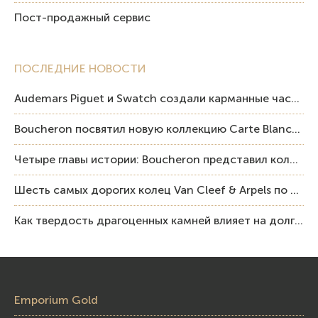
Пост-продажный сервис
ПОСЛЕДНИЕ НОВОСТИ
Audemars Piguet и Swatch создали карманные часы в эстетике Royal Oak и Pop Art
Boucheron посвятил новую коллекцию Carte Blanche Human Being человеку и силе мастерства
Четыре главы истории: Boucheron представил коллекцию «Nom: Boucheron, Prénom: Frédéric»
Шесть самых дорогих колец Van Cleef & Arpels по итогам аукционов Sotheby’s
Как твердость драгоценных камней влияет на долговечность ювелирных изделий
Emporium Gold