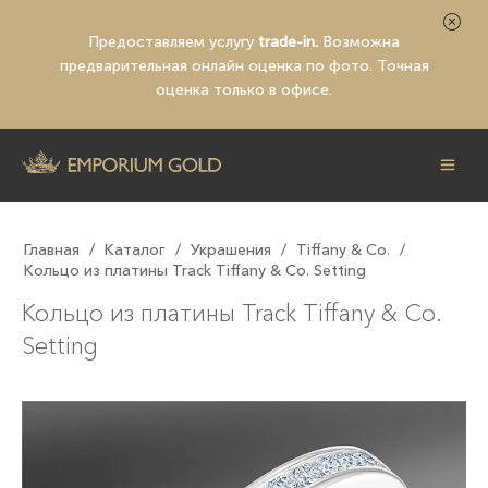
Предоставляем услугу
trade-in.
Возможна
предварительная
онлайн оценка по фото
. Точная
оценка только в офисе.
Главная
/
Каталог
/
Украшения
/
Tiffany & Co.
/
Кольцо из платины Track Tiffany & Co. Setting
Кольцо из платины Track Tiffany & Co.
Setting