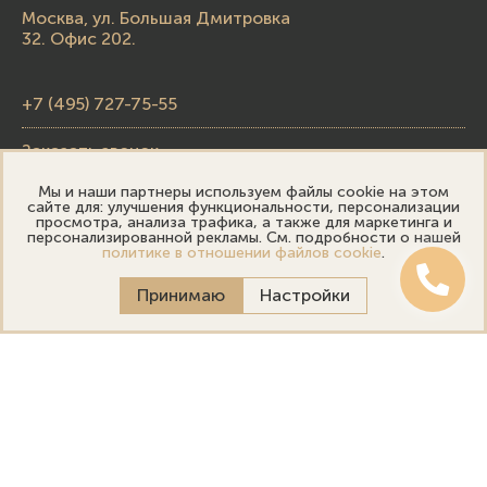
Москва, ул. Большая Дмитровка
32. Офис 202.
+7 (495) 727-75-55
Заказать звонок
Мы и наши партнеры используем файлы cookie на этом
skupka@emporiumgold.com
сайте для: улучшения функциональности, персонализации
просмотра, анализа трафика, а также для маркетинга и
sale@emporiumgold.com
персонализированной рекламы. См. подробности о нашей
политике в отношении файлов cookie
.
Режим работы:
Принимаю
Настройки
Пн-Пт: 10:00–20:00
Сб-Вс: 11:00–18:00
Онлайн оценка
Выездная оценка
Политика конфиденциальности