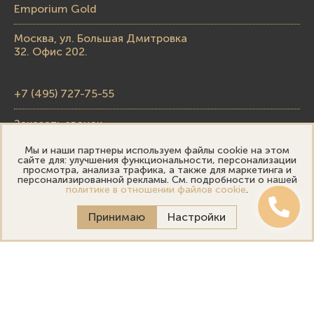
Emporium Gold
Москва, ул. Большая Дмитровка
32. Офис 202.
+7 (495) 727-75-55
Заказать звонок
Мы и наши партнеры используем файлы cookie на этом
skupka@emporiumgold.com
сайте для: улучшения функциональности, персонализации
просмотра, анализа трафика, а также для маркетинга и
sale@emporiumgold.com
персонализированной рекламы. См. подробности о нашей
политике в отношении файлов cookie
.
Режим работы:
Принимаю
Настройки
Пн-Пт: 10:00–20:00
Сб-Вс: 11:00–18:00
Онлайн оценка