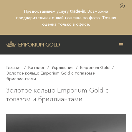
Предоставляем услугу
trade-in.
Возможна
предварительная
онлайн оценка по фото
. Точная
оценка только в офисе.
Главная
/
Каталог
/
Украшения
/
Emporium Gold
/
Золотое кольцо Emporium Gold с топазом и
бриллиантами
Золотое кольцо Emporium Gold с
топазом и бриллиантами