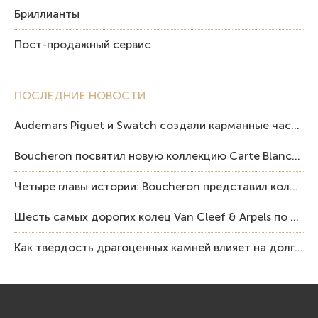
Бриллианты
Пост-продажный сервис
ПОСЛЕДНИЕ НОВОСТИ
Audemars Piguet и Swatch создали карманные часы в эстетике Royal Oak и Pop Art
Boucheron посвятил новую коллекцию Carte Blanche Human Being человеку и силе мастерства
Четыре главы истории: Boucheron представил коллекцию «Nom: Boucheron, Prénom: Frédéric»
Шесть самых дорогих колец Van Cleef & Arpels по итогам аукционов Sotheby’s
Как твердость драгоценных камней влияет на долговечность ювелирных изделий