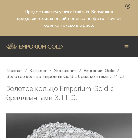
Предоставляем услугу
trade-in.
Возможна
предварительная
онлайн оценка по фото
. Точная
оценка только в офисе.
Главная
/
Каталог
/
Украшения
/
Emporium Gold
/
Золотое кольцо Emporium Gold с бриллиантами 3.11 Ct
Золотое кольцо Emporium Gold с
бриллиантами 3.11 Ct