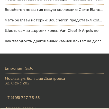
Boucheron посвятил новую коллекцию Carte Blanche Human Being человеку и силе мастерства
Четыре главы истории: Boucheron представил коллекцию «Nom: Boucheron, Prénom: Frédéric»
Шесть самых дорогих колец Van Cleef & Arpels по итогам аукционов Sotheby’s
Как твердость драгоценных камней влияет на долговечность ювелирных изделий
Emporium Gold
Москва, ул. Большая Дмитровка
32. Офис 202.
+7 (495) 727-75-55
Заказать звонок