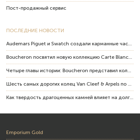
Пост-продажный сервис
ПОСЛЕДНИЕ НОВОСТИ
Audemars Piguet и Swatch создали карманные часы в эстетике Royal Oak и Pop Art
Boucheron посвятил новую коллекцию Carte Blanche Human Being человеку и силе мастерства
Четыре главы истории: Boucheron представил коллекцию «Nom: Boucheron, Prénom: Frédéric»
Шесть самых дорогих колец Van Cleef & Arpels по итогам аукционов Sotheby’s
Как твердость драгоценных камней влияет на долговечность ювелирных изделий
Emporium Gold