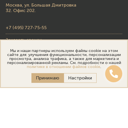
Москва, ул. Большая Дмитровка
32. Офис 202.
+7 (495) 727-75-55
Заказать звонок
Мы и наши партнеры используем файлы cookie на этом
skupka@emporiumgold.com
сайте для: улучшения функциональности, персонализации
просмотра, анализа трафика, а также для маркетинга и
sale@emporiumgold.com
персонализированной рекламы. См. подробности о нашей
политике в отношении файлов cookie
.
Режим работы:
Принимаю
Настройки
Пн-Пт: 10:00–20:00
Сб-Вс: 11:00–18:00
Онлайн оценка
Выездная оценка
Политика конфиденциальности