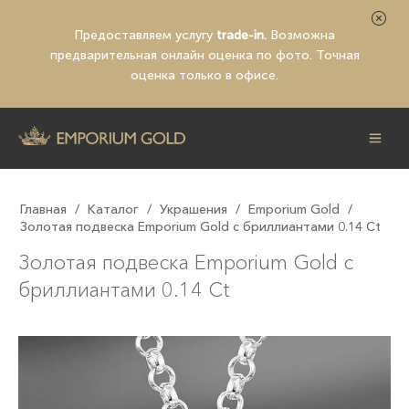
Предоставляем услугу
trade-in.
Возможна
предварительная
онлайн оценка по фото
. Точная
оценка только в офисе.
Главная
/
Каталог
/
Украшения
/
Emporium Gold
/
Золотая подвеска Emporium Gold с бриллиантами 0.14 Ct
Золотая подвеска Emporium Gold с
бриллиантами 0.14 Ct