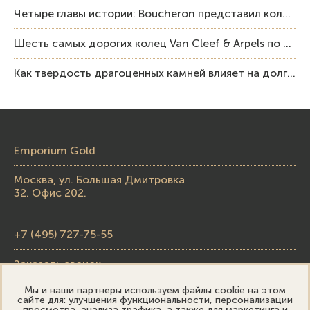
Четыре главы истории: Boucheron представил коллекцию «Nom: Boucheron, Prénom: Frédéric»
Шесть самых дорогих колец Van Cleef & Arpels по итогам аукционов Sotheby’s
Как твердость драгоценных камней влияет на долговечность ювелирных изделий
Emporium Gold
Москва, ул. Большая Дмитровка
32. Офис 202.
+7 (495) 727-75-55
Заказать звонок
Мы и наши партнеры используем файлы cookie на этом
skupka@emporiumgold.com
сайте для: улучшения функциональности, персонализации
просмотра, анализа трафика, а также для маркетинга и