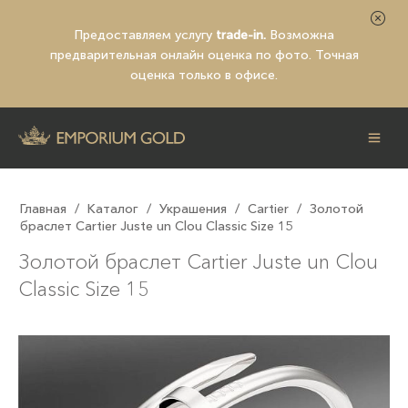
Предоставляем услугу
trade-in.
Возможна
предварительная
онлайн оценка по фото
. Точная
оценка только в офисе.
Главная
/
Каталог
/
Украшения
/
Cartier
/
Золотой
браслет Cаrtier Juste un Clou Classic Size 15
Золотой браслет Cаrtier Juste un Clou
Classic Size 15