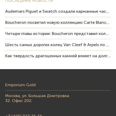
ПОСЛЕДНИЕ НОВОСТИ
Audemars Piguet и Swatch создали карманные часы в эстетике Royal Oak и Pop Art
Boucheron посвятил новую коллекцию Carte Blanche Human Being человеку и силе мастерства
Четыре главы истории: Boucheron представил коллекцию «Nom: Boucheron, Prénom: Frédéric»
Шесть самых дорогих колец Van Cleef & Arpels по итогам аукционов Sotheby’s
Как твердость драгоценных камней влияет на долговечность ювелирных изделий
Emporium Gold
Москва, ул. Большая Дмитровка
32. Офис 202.