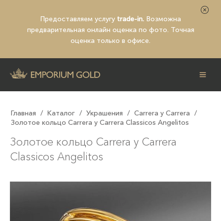
Предоставляем услугу
trade-in.
Возможна
предварительная
онлайн оценка по фото
. Точная
оценка только в офисе.
Главная
/
Каталог
/
Украшения
/
Carrera y Carrera
/
Золотое кольцо Carrera y Carrera Classicos Angelitos
Золотое кольцо Carrera y Carrera
Classicos Angelitos