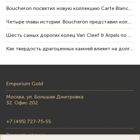
Boucheron посвятил новую коллекцию Carte Blanche Human Being человеку и силе мастерства
Четыре главы истории: Boucheron представил коллекцию «Nom: Boucheron, Prénom: Frédéric»
Шесть самых дорогих колец Van Cleef & Arpels по итогам аукционов Sotheby’s
Как твердость драгоценных камней влияет на долговечность ювелирных изделий
Emporium Gold
Москва, ул. Большая Дмитровка
32. Офис 202.
+7 (495) 727-75-55
Заказать звонок