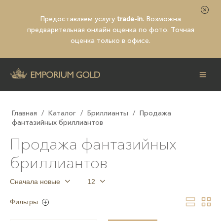
Предоставляем услугу
trade-in.
Возможна
предварительная
онлайн оценка по фото
. Точная
оценка только в офисе.
Главная
/
Каталог
/
Бриллианты
/
Продажа
фантазийных бриллиантов
Продажа фантазийных
бриллиантов
Сначала новые
12
Фильтры