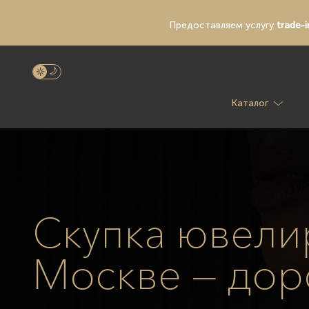
Предоставляем услугу
trade-i
Каталог
Скупка ювелир
Москве — дор