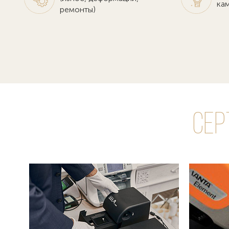
кам
ремонты)
Сер