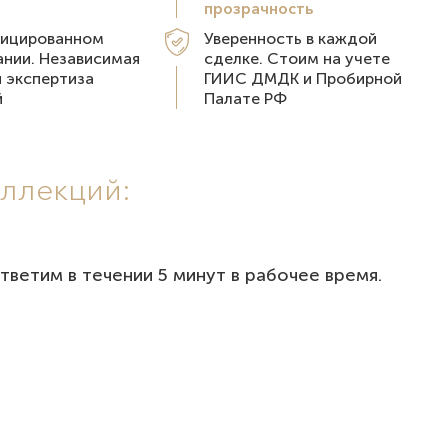
прозрачность
фицированном
Уверенность в каждой
нии. Независимая
сделке. Стоим на учете
 экспертиза
ГИИС ДМДК и Пробирной
й
Палате РФ
оллекций:
тветим в течении 5 минут в рабочее время.