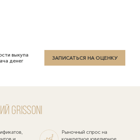
ости выкупа
ЗАПИСАТЬСЯ НА ОЦЕНКУ
ача денег
й Grissoni
ификатов,
Рыночный спрос на
ентов и
конкретное ювелирное