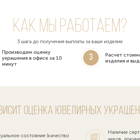
Как мы работаем?
3 шага до получения выплаты за ваше изделие
Производим оценку
Расчет стоим
3
украшения в офисе за 10
изделия и выд
минут
ависит оценка ювелирных украшени
Наличие серт
зуальное состояние (качество
чеков, докум