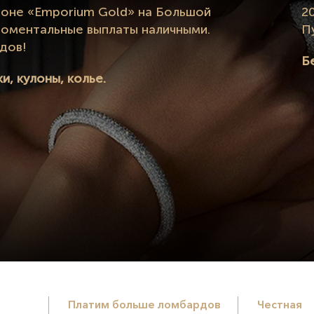
лоне «Emporium Gold» на Большой
2
 Моментальные выплаты наличными.
П
дов!
Б
и, кулоны, колье.
Платим больше ломбардов
Честная