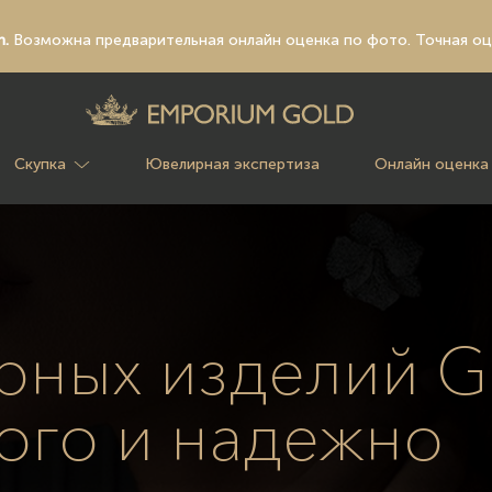
n.
Возможна предварительная
онлайн оценка по фото
. Точная о
Скупка
Ювелирная экспертиза
Онлайн оценка
ных изделий Gr
ого и надежно