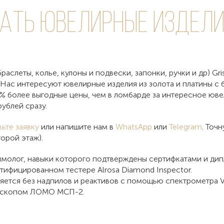
дать
ювелирные изделия
раслеты, колье, кулоны и подвески, запонки, ручки и др) Gri
. Нас интересуют ювелирные изделия из золота и платины 
8% более выгодные цены, чем в ломбарде за интересное юве
ублей сразу.
вьте заявку
или напишите нам в
WhatsApp
или
Telegram
. Точ
орой этаж).
молог, навыки которого подтверждены сертифкатами и ди
тифицированном тестере Alrosa Diamond Inspector.
яется без надпилов и реактивов с помощью спектрометра V
роскопом ЛОМО МСП-2.