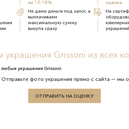
на 12-18%
оценка
Не даем деньги под залог, а
На серти
выплачиваем
оборудова
шения
максимальную сумму
ювелирная
нии
выкупа сразу
украшени
 украшения Grissoni из всех к
 любые украшения Grissoni.
 Отправьте фото украшения прямо с сайта — мы о
ОТПРАВИТЬ НА ОЦЕНКУ