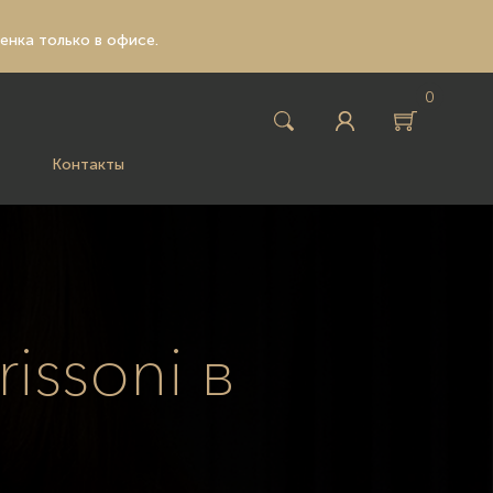
ценка только в офисе.
0
Контакты
issoni в