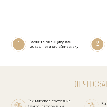
Звоните оценщику или
1
2
оставляете онлайн-заявку
От чего з
Техническое состояние
Ви
(износ, деформации,