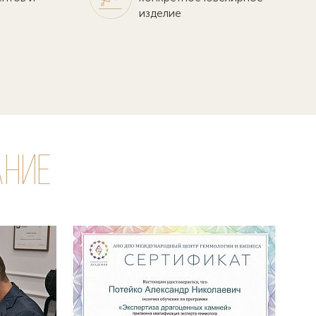
изделие
ание