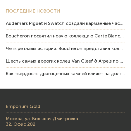
ПОСЛЕДНИЕ НОВОСТИ
Audemars Piguet и Swatch создали карманные часы в эстетике Royal Oak и Pop Art
Boucheron посвятил новую коллекцию Carte Blanche Human Being человеку и силе мастерства
Четыре главы истории: Boucheron представил коллекцию «Nom: Boucheron, Prénom: Frédéric»
Шесть самых дорогих колец Van Cleef & Arpels по итогам аукционов Sotheby’s
Как твердость драгоценных камней влияет на долговечность ювелирных изделий
Emporium Gold
Москва, ул. Большая Дмитровка
32. Офис 202.