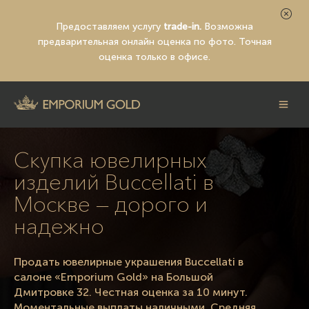
Предоставляем услугу
trade-in.
Возможна
предварительная
онлайн оценка по фото
. Точная
оценка только в офисе.
Скупка ювелирных
изделий Buccellati в
Москве — дорого и
надежно
Продать ювелирные украшения Buccellati в
салоне «Emporium Gold» на Большой
Дмитровке 32. Честная оценка за 10 минут.
Моментальные выплаты наличными. Средняя