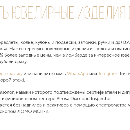
ть
ювелирные изделия B
раслеты, колье, кулоны и подвески, запонки, ручки и др) B.A
сква. Нас интересуют ювелирные изделия из золота и плати
8% более выгодные цены, чем в ломбарде за интересное юве
ублей сразу.
вьте заявку
или напишите нам в
WhatsApp
или
Telegram
. Точ
орой этаж).
молог, навыки которого подтверждены сертифкатами и ди
тифицированном тестере Alrosa Diamond Inspector.
яется без надпилов и реактивов с помощью спектрометра V
роскопом ЛОМО МСП-2.