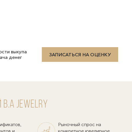
ости выкупа
ЗАПИСАТЬСЯ НА ОЦЕНКУ
ача денег
 B.A Jewelry
ификатов,
Рыночный спрос на
ентов и
конкретное ювелирное