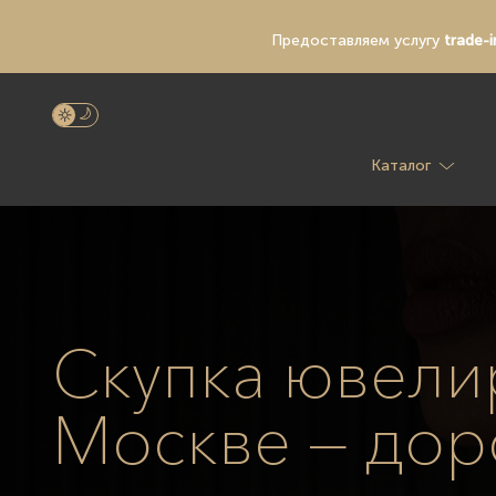
Предоставляем услугу
trade-i
Каталог
Скупка ювелир
Москве — дор