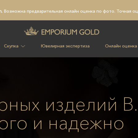
n.
Возможна предварительная
онлайн оценка по фото
. Точная о
Скупка
Ювелирная экспертиза
Онлайн оценка
ных изделий B.A
ого и надежно