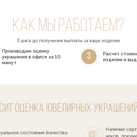
Как мы работаем?
3 шага до получения выплаты за ваше изделие
Производим оценку
Расчет стоим
3
украшения в офисе за 10
изделия и выд
минут
исит оценка ювелирных украшений
Наличие серт
зуальное состояние (качество
чеков, докум