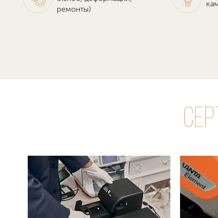
кам
ремонты)
Сер