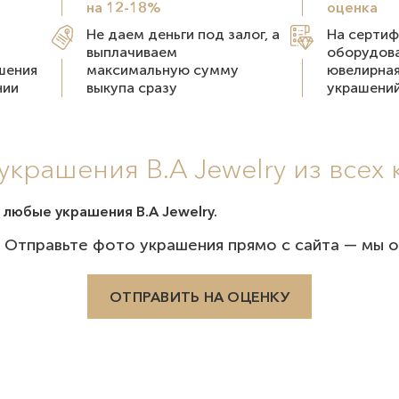
на 12-18%
оценка
Не даем деньги под залог, а
На серти
выплачиваем
оборудова
шения
максимальную сумму
ювелирная
нии
выкупа сразу
украшени
украшения B.A Jewelry из всех 
 любые украшения B.A Jewelry.
 Отправьте фото украшения прямо с сайта — мы о
ОТПРАВИТЬ НА ОЦЕНКУ