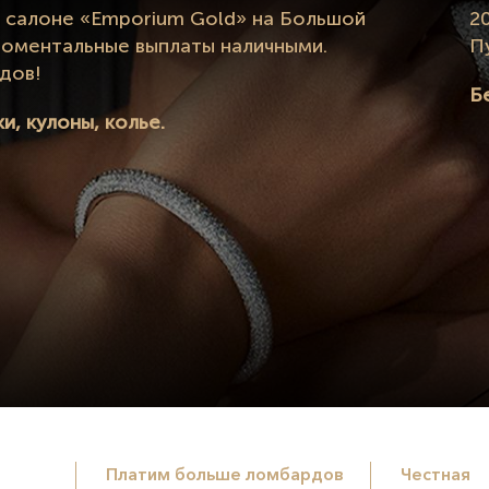
в салоне «Emporium Gold» на Большой
2
 Моментальные выплаты наличными.
П
дов!
Б
и, кулоны, колье.
Платим больше ломбардов
Честная