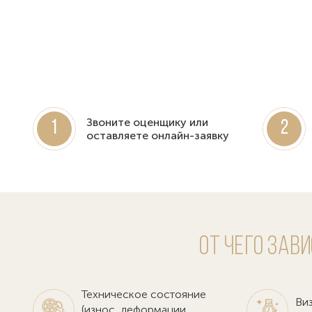
Звоните оценщику или
1
2
оставляете онлайн-заявку
От чего зав
Техническое состояние
Ви
(износ, деформации,