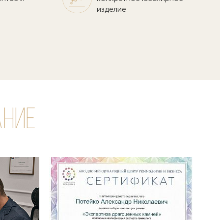
изделие
ание