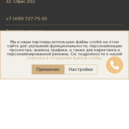
32. Офис 202.
+7 (495) 727-75-55
Заказать звонок
Мы и наши партнеры используем файлы cookie на этом
skupka@emporiumgold.com
сайте для: улучшения функциональности, персонализации
просмотра, анализа трафика, а также для маркетинга и
sale@emporiumgold.com
персонализированной рекламы. См. подробности о нашей
политике в отношении файлов cookie
.
Режим работы:
Принимаю
Настройки
Пн-Пт: 10:00–20:00
Сб-Вс: 11:00–18:00
Онлайн оценка
Выездная оценка
Политика конфиденциальности