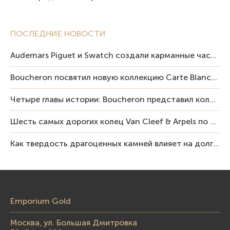
ПОСЛЕДНИЕ НОВОСТИ
Audemars Piguet и Swatch создали карманные часы в эстетике Royal Oak и Pop Art
Boucheron посвятил новую коллекцию Carte Blanche Human Being человеку и силе мастерства
Четыре главы истории: Boucheron представил коллекцию «Nom: Boucheron, Prénom: Frédéric»
Шесть самых дорогих колец Van Cleef & Arpels по итогам аукционов Sotheby’s
Как твердость драгоценных камней влияет на долговечность ювелирных изделий
Emporium Gold
Москва, ул. Большая Дмитровка