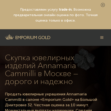
Предоставляем услугу
trade-in.
Возможна
предварительная
онлайн оценка по фото
. Точная
оценка только в офисе.
Скупка ювелирных
изделий Annamaria
Cammilli в Москве —
дорого и надежно
Продать ювелирные украшения Annamaria
Cammilli в салоне «Emporium Gold» на Большой
Дмитровке 32. Честная оценка за 10 минут.
Моментальные выплаты наличными. Средняя