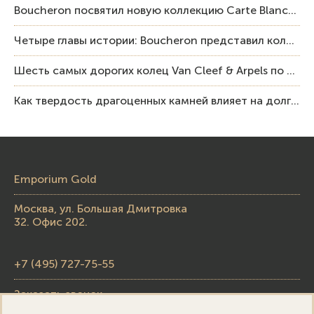
Boucheron посвятил новую коллекцию Carte Blanche Human Being человеку и силе мастерства
Четыре главы истории: Boucheron представил коллекцию «Nom: Boucheron, Prénom: Frédéric»
Шесть самых дорогих колец Van Cleef & Arpels по итогам аукционов Sotheby’s
Как твердость драгоценных камней влияет на долговечность ювелирных изделий
Emporium Gold
Москва, ул. Большая Дмитровка
32. Офис 202.
+7 (495) 727-75-55
Заказать звонок