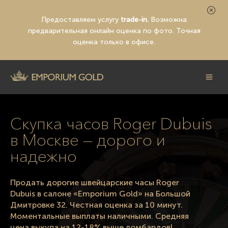
Предоставляем услугу
trade-in.
Возможна
предварительная
онлайн оценка по фото
. Точная
оценка только в офисе.
Скупка часов Roger Dubuis
в Москве — дорого и
надежно
Продать дорогие швейцарские часы Roger
Dubuis в салоне «Emporium Gold» на Большой
Дмитровке 32. Честная оценка за 10 минут.
Моментальные выплаты наличными. Средняя
цена выкупа на 12-18% выше ломбардов!