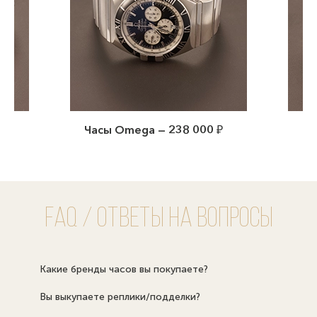
 Omega — 238 000 ₽
Часы Bvlgari — 95 000 
FAQ / Ответы на вопросы
Какие бренды часов вы покупаете?
Вы выкупаете реплики/подделки?