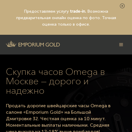
Предоставляем услугу
trade-in.
Возможна
предварительная
онлайн оценка по фото
. Точная
оценка только в офисе.
Скупка часов Omega в
Москве — дорого и
надежно
Продать дорогие швейцарские часы Omega в
салоне «Emporium Gold» на Большой
Дмитровке 32. Честная оценка за 10 минут.
Моментальные выплаты наличными. Средняя
цена выкупа на 12-18% выше ломбардов!