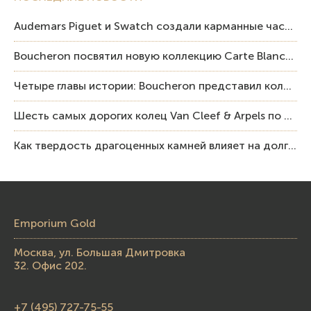
Audemars Piguet и Swatch создали карманные часы в эстетике Royal Oak и Pop Art
Boucheron посвятил новую коллекцию Carte Blanche Human Being человеку и силе мастерства
Четыре главы истории: Boucheron представил коллекцию «Nom: Boucheron, Prénom: Frédéric»
Шесть самых дорогих колец Van Cleef & Arpels по итогам аукционов Sotheby’s
Как твердость драгоценных камней влияет на долговечность ювелирных изделий
Emporium Gold
Москва, ул. Большая Дмитровка
32. Офис 202.
+7 (495) 727-75-55