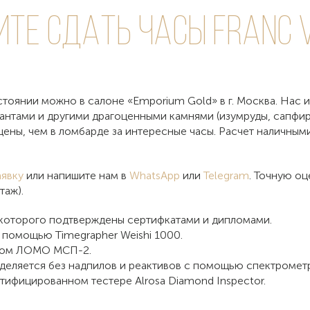
ите сдать
часы Franc V
стоянии можно в салоне «Emporium Gold» в г. Москва. Нас 
иантами и другими драгоценными камнями (изумруды, сапфир
цены, чем в ломбарде за интересные часы. Расчет наличным
аявку
или напишите нам в
WhatsApp
или
Telegram
. Точную о
таж).
 которого подтверждены сертифкатами и дипломами.
 помощью Timegrapher Weishi 1000.
опом ЛОМО МСП-2.
деляется без надпилов и реактивов с помощью спектрометр
тифицированном тестере Alrosa Diamond Inspector.