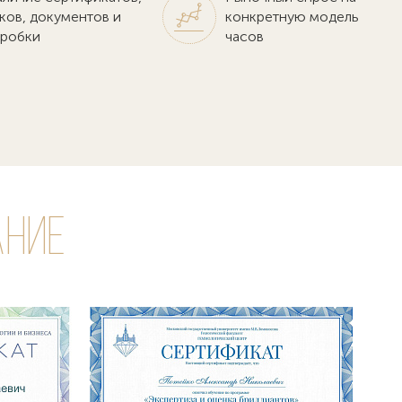
ков, документов и
конкретную модель
робки
часов
ание