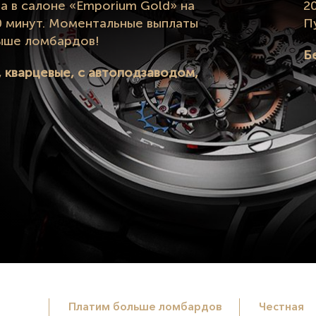
a в салоне «Emporium Gold» на
2
0 минут. Моментальные выплаты
П
выше ломбардов!
Б
, кварцевые, с автоподзаводом,
Платим больше ломбардов
Честная