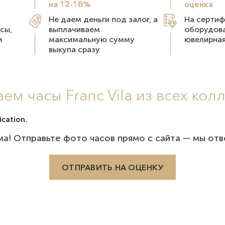
на 12-18%
оценка
Не даем деньги под залог, а
На серти
сы,
выплачиваем
оборудова
м
максимальную сумму
ювелирная
выкупа сразу
ем часы Franc Vila из всех кол
cation.
ма! Отправьте фото часов прямо с сайта — мы отве
ОТПРАВИТЬ НА ОЦЕНКУ