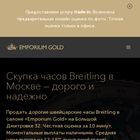
Предоставляем услугу
trade-in.
Возможна
предварительная
онлайн оценка по фото
. Точная
оценка только в офисе.
Скупка часов Breitling в
Москве — дорого и
надежно
Продать дорогие швейцарские часы Breitling в
салоне «Emporium Gold» на Большой
Дмитровке 32. Честная оценка за 10 минут.
Моментальные выплаты наличными. Средняя
цена выкупа на 12-18% выше ломбардов!