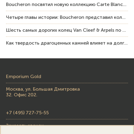
Boucheron посвятил новую коллекцию Carte Blanche Human Being человеку и силе мастерства
Четыре главы истории: Boucheron представил коллекцию «Nom: Boucheron, Prénom: Frédéric»
Шесть самых дорогих колец Van Cleef & Arpels по итогам аукционов Sotheby’s
Как твердость драгоценных камней влияет на долговечность ювелирных изделий
Emporium Gold
Москва, ул. Большая Дмитровка
32. Офис 202.
+7 (495) 727-75-55
Заказать звонок