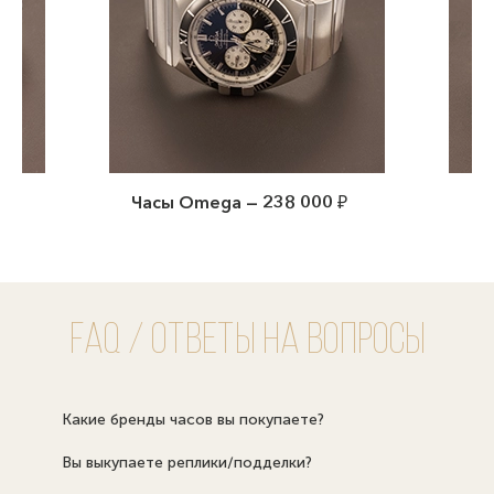
42
Часы Omega — 238 000 ₽
Ча
FAQ / Ответы на вопросы
Какие бренды часов вы покупаете?
Вы выкупаете реплики/подделки?