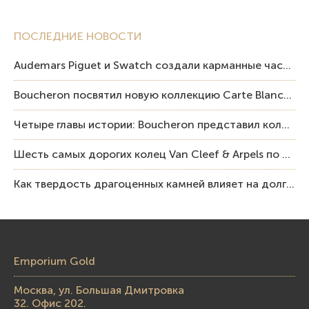
ПОСЛЕДНИЕ НОВОСТИ
Audemars Piguet и Swatch создали карманные часы в эстетике Royal Oak и Pop Art
Boucheron посвятил новую коллекцию Carte Blanche Human Being человеку и силе мастерства
Четыре главы истории: Boucheron представил коллекцию «Nom: Boucheron, Prénom: Frédéric»
Шесть самых дорогих колец Van Cleef & Arpels по итогам аукционов Sotheby’s
Как твердость драгоценных камней влияет на долговечность ювелирных изделий
Emporium Gold
Москва, ул. Большая Дмитровка
32. Офис 202.