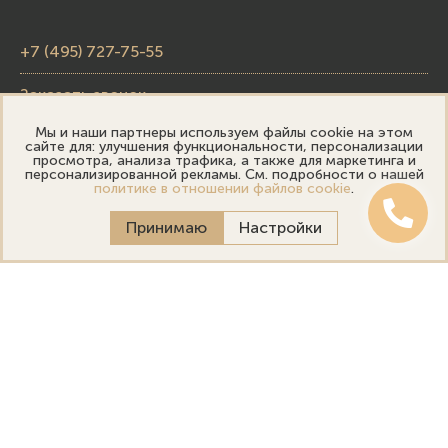
+7 (495) 727-75-55
Заказать звонок
Мы и наши партнеры используем файлы cookie на этом
skupka@emporiumgold.com
сайте для: улучшения функциональности, персонализации
просмотра, анализа трафика, а также для маркетинга и
sale@emporiumgold.com
персонализированной рекламы. См. подробности о нашей
политике в отношении файлов cookie
.
Режим работы:
Принимаю
Настройки
Пн-Пт: 10:00–20:00
Сб-Вс: 11:00–18:00
Онлайн оценка
Выездная оценка
Политика конфиденциальности