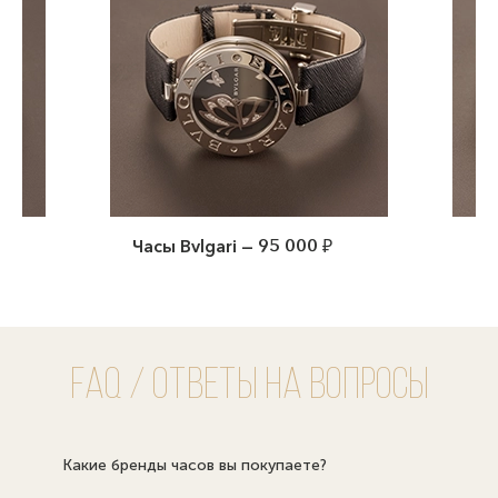
Rolex Datejust — 950 000 ₽
Ча
00
FAQ / Ответы на вопросы
Какие бренды часов вы покупаете?