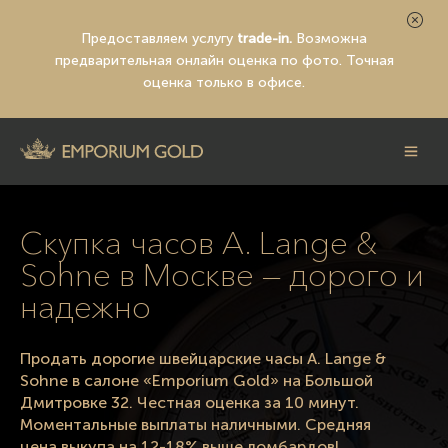
Предоставляем услугу
trade-in.
Возможна
предварительная
онлайн оценка по фото
. Точная
оценка только в офисе.
Скупка часов A. Lange &
Sohne в Москве — дорого и
надежно
Продать дорогие швейцарские часы A. Lange &
Sohne в салоне «Emporium Gold» на Большой
Дмитровке 32. Честная оценка за 10 минут.
Моментальные выплаты наличными. Средняя
цена выкупа на 12-18% выше ломбардов!