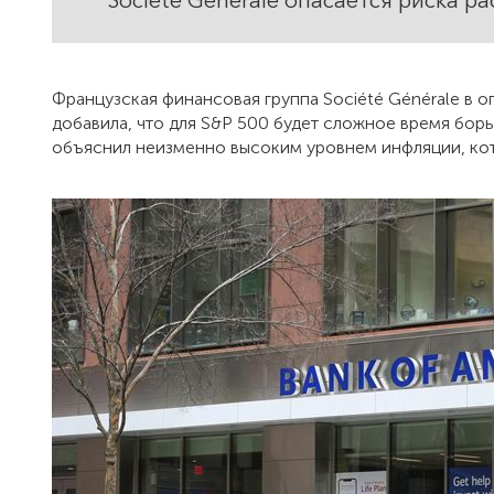
Société Générale опасается риска 
Французская финансовая группа Société Générale в 
добавила, что для S&P 500 будет сложное время бор
объяснил неизменно высоким уровнем инфляции, кот