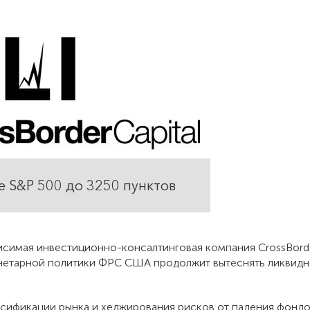
е S&P 500 до 3250 пунктов
симая инвестиционно-консалтинговая компания CrossBorder
нетарной политики ФРС США продолжит вытеснять ликвидно
сификации рынка и хеджирования рисков от падения фондов