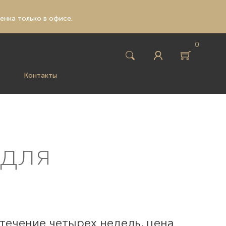
ценка только в офисе.
0
Контакты
 для
течение четырех недель, цена