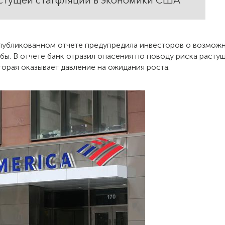
растущей стагфляции в экономики США
опубликованном отчете предупредила инвесторов о возможно
ьбы. В отчете банк отразил опасения по поводу риска раст
орая оказывает давление на ожидания роста.