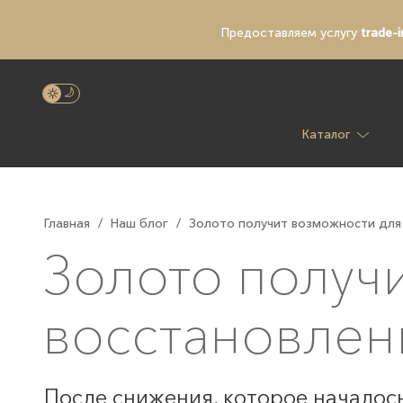
Предоставляем услугу
trade-i
Каталог
Главная
/
Наш блог
/
Золото получит возможности для 
Золото получ
восстановлен
После снижения, которое началось