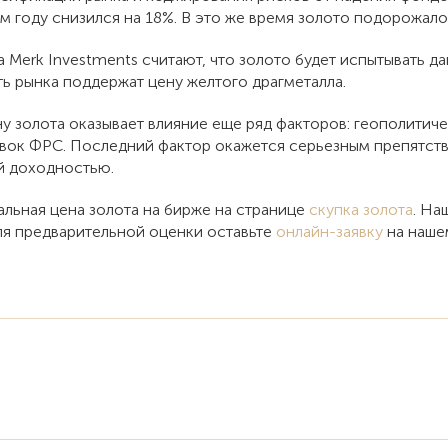
м году снизился на 18%. В это же время золото подорожало 
 Merk Investments считают, что золото будет испытывать д
ть рынка поддержат цену желтого драгметалла.
у золота оказывает влияние еще ряд факторов: геополитич
авок ФРС. Последний фактор окажется серьезным препятств
ой доходностью.
альная цена золота на бирже на странице
скупка золота
. На
 Для предварительной оценки оставьте
онлайн-заявку
на нашем