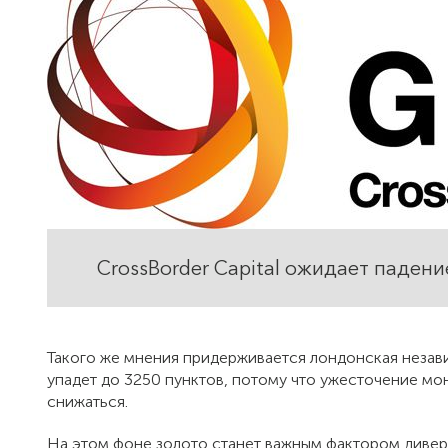
CrossBorder Capital ожидает падени
Такого же мнения придерживается лондонская незави
упадет до 3250 пунктов, потому что ужесточение мо
снижаться.
На этом фоне золото станет важным фактором дивер