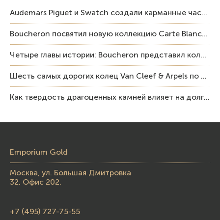
Audemars Piguet и Swatch создали карманные часы в эстетике Royal Oak и Pop Art
Boucheron посвятил новую коллекцию Carte Blanche Human Being человеку и силе мастерства
Четыре главы истории: Boucheron представил коллекцию «Nom: Boucheron, Prénom: Frédéric»
Шесть самых дорогих колец Van Cleef & Arpels по итогам аукционов Sotheby’s
Как твердость драгоценных камней влияет на долговечность ювелирных изделий
Emporium Gold
Москва, ул. Большая Дмитровка
32. Офис 202.
+7 (495) 727-75-55