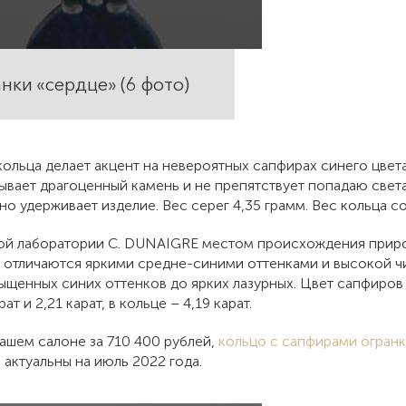
нки «сердце» (6 фото)
ольца делает акцент на невероятных сапфирах синего цвет
вает драгоценный камень и не препятствует попадаю света 
о удерживает изделие. Вес серег 4,35 грамм. Вес кольца сос
й лаборатории C. DUNAIGRE местом происхождения природ
отличаются яркими средне-синими оттенками и высокой чис
щенных синих оттенков до ярких лазурных. Цвет сапфиров в
т и 2,21 карат, в кольце – 4,19 карат.
ашем салоне за 710 400 рублей,
кольцо с сапфирами огран
 актуальны на июль 2022 года.