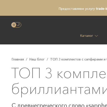
Предоставляем услугу
trade-i
Каталог
Главная
/
Наш блог
/
ТОП 3 комплектов с сапфирами и
ТОП 3 компле
бриллиантам
С древнегреческого слово «sapphe