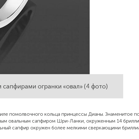
и сапфирами огранки «овал» (4 фото)
стиле помолвочного кольца принцессы Дианы. Знаменитое 
тным овальным сапфиром Шри-Ланки, окруженным 14 брилли
альный сапфир окружен более мелкими сверкающими брилли