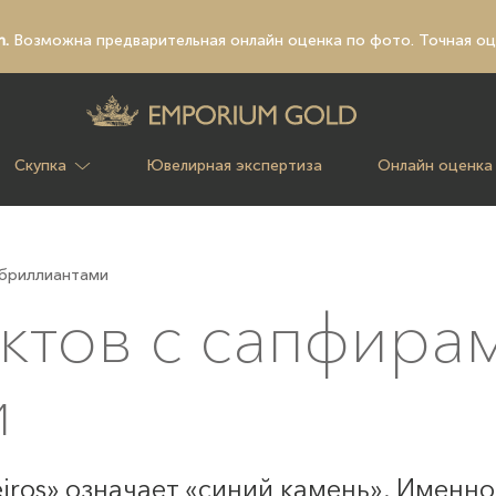
n.
Возможна предварительная
онлайн оценка по фото
. Точная о
Скупка
Ювелирная экспертиза
Онлайн оценка
 бриллиантами
ктов с сапфира
и
iros» означает «синий камень». Именн