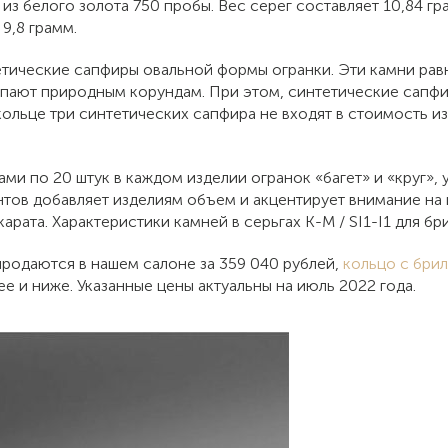
з белого золота 750 пробы. Вес серег составляет 10,84 гра
9,8 грамм.
етические сапфиры овальной формы огранки. Эти камни ра
тупают природным корундам. При этом, синтетические сапф
кольце три синтетических сапфира не входят в стоимость и
ми по 20 штук в каждом изделии огранок «багет» и «круг»,
тов добавляет изделиям объем и акцентирует внимание на 
 карата. Характеристики камней в серьгах K-M / SI1-I1 для бр
родаются в нашем салоне за 359 040 рублей,
кольцо с бри
ее и ниже. Указанные цены актуальны на июль 2022 года.