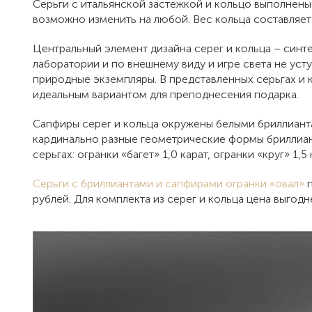
Серьги с итальянской застежкой и кольцо выполнены и
возможно изменить на любой. Вес кольца составляет 
Центральный элемент дизайна серег и кольца – синт
лаборатории и по внешнему виду и игре света не ус
природные экземпляры. В представленных серьгах и 
идеальным вариантом для преподнесения подарка.
Сапфиры серег и кольца окружены белыми бриллианта
кардинально разные геометрические формы бриллиан
серьгах: огранки «багет» 1,0 карат, огранки «круг» 1,5
Серьги с бриллиантами и сапфирами огранки «овал»
п
рублей. Для комплекта из серег и кольца цена выгодн