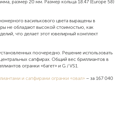
мма, размер 20 мм. Размер кольца 18.47 (Europe 58)
вномерного василькового цвета выращены в
иры не обладают высокой стоимостью, как
зделий, что делает этот ювелирный комплект
 установленных поочередно. Решение использовать
центральных сапфирах. Общий вес бриллиантов в
иллиантов огранки «багет» и G / VS1.
ллиантами и сапфирами огранки «овал»
– за 167 040