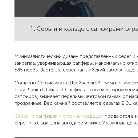
1. Серьги и кольцо с сапфирами огра
Минималистический дизайн представленных серег и к
закрепка, удерживающая сапфиры, максимально откры
585 пробы. Застежка серег «английский замок» надежн
Согласно Сертификата Швейцарской геммологическо
Шри-Ланка (Цейлон). Сапфиры этого месторождения 
сапфиров, вызывает переливы цветовой гаммы от насы
прозрачные. Вес камней составляет: в серьгах 2,01 кара
Серьги с сапфирами огранки «сердце»
продаются в н
серег и кольца цена выгоднее и ниже. Указанные цены