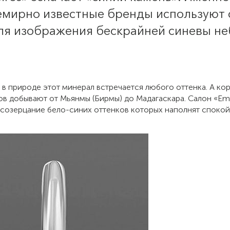
емирно известные бренды используют 
для изображения бескрайней синевы н
в природе этот минерал встречается любого оттенка. А ко
в добывают от Мьянмы (Бирмы) до Мадагаскара. Салон «Emp
 созерцание бело-синих оттенков которых наполнят споко