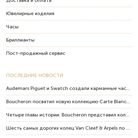
Доставка и оплата
Ювелирные изделия
Часы
Бриллианты
Пост-продажный сервис
ПОСЛЕДНИЕ НОВОСТИ
Audemars Piguet и Swatch создали карманные часы в эстетике Royal Oak и Pop Art
Boucheron посвятил новую коллекцию Carte Blanche Human Being человеку и силе мастерства
Четыре главы истории: Boucheron представил коллекцию «Nom: Boucheron, Prénom: Frédéric»
Шесть самых дорогих колец Van Cleef & Arpels по итогам аукционов Sotheby’s