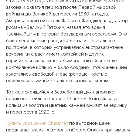
Стиль 1920х годов возник в США во время «сухого»
закона и охватил период после Первой мировой
войны и до Великой депрессии 1930-х годов.
Американский писатель Ф. Скотт Фицджеральд, автор
романа «Великий Гэтсби», назвал это время
«величайшим в истории безудержным весельем». Это
было десятилетие расцвета джаза и нелегальных
притонов, в которых устраивались экстравагантные
вечеринки с распитием коктейлей и других
горячительных напитков. Символ коктейля тех лет –
коктейльное кольцо – было создано, чтобы женщины
хвастались свободой и раскрепощенностью,
привлекая внимание к алкогольным напиткам.
Тот же искрящийся и беззаботный дух наполняет
серию коктейльных колец Chaumet. Коктейльные
кольца из золота и цветных камней оживят вечеринку
и перенесут в 1920-е.
Купить украшения Chaumet
по выгодной цене
предлагает салон «EmporiumGold». Оплату принимаем