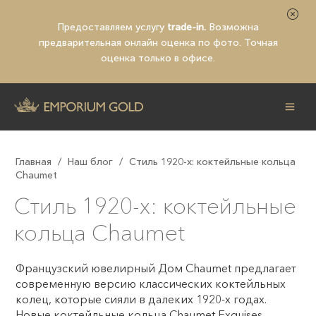
Предоставляем услугу
trade-in.
Возможна
предварительная
онлайн оценка по фото
. Точная
оценка только в офисе.
Главная
/
Наш блог
/
Стиль 1920-х: коктейльные кольца
Chaumet
Стиль 1920-х: коктейльные
кольца Chaumet
Французский ювелирный Дом Chaumet предлагает
современную версию классических коктейльных
колец, которые сияли в далеких 1920-х годах.
Новые коктейльные кольца Chaumet Exquises,