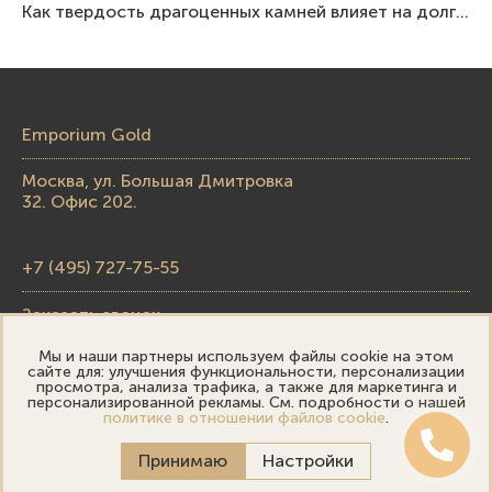
Как твердость драгоценных камней влияет на долговечность ювелирных изделий
Emporium Gold
Москва, ул. Большая Дмитровка
32. Офис 202.
+7 (495) 727-75-55
Заказать звонок
Мы и наши партнеры используем файлы cookie на этом
skupka@emporiumgold.com
сайте для: улучшения функциональности, персонализации
просмотра, анализа трафика, а также для маркетинга и
sale@emporiumgold.com
персонализированной рекламы. См. подробности о нашей
политике в отношении файлов cookie
.
Режим работы:
Принимаю
Настройки