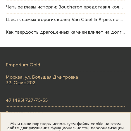
Четыре главы истории: Boucheron представил коллекцию «Nom: Boucheron, Prénom: Frédéric»
Шесть самых дорогих колец Van Cleef & Arpels по итогам аукционов Sotheby’s
Как твердость драгоценных камней влияет на долговечность ювелирных изделий
Emporium Gold
Москва, ул. Большая Дмитровка
32. Офис 202.
+7 (495) 727-75-55
Заказать звонок
Мы и наши партнеры используем файлы cookie на этом
skupka@emporiumgold.com
сайте для: улучшения функциональности, персонализации