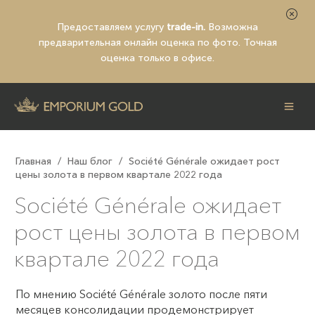
Предоставляем услугу
trade-in.
Возможна
предварительная
онлайн оценка по фото
. Точная
оценка только в офисе.
Главная
/
Наш блог
/
Société Générale ожидает рост
цены золота в первом квартале 2022 года
Société Générale ожидает
рост цены золота в первом
квартале 2022 года
По мнению Société Générale золото после пяти
месяцев консолидации продемонстрирует