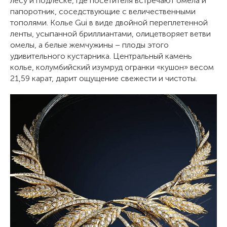
лесу и подлеске, где посетителя встречают омела и
папоротник, соседствующие с величественными
тополями. Колье Gui в виде двойной переплетенной
ленты, усыпанной бриллиантами, олицетворяет ветви
омелы, а белые жемчужины – плоды этого
удивительного кустарника. Центральный камень
колье, колумбийский изумруд огранки «кушон» весом
21,59 карат, дарит ощущение свежести и чистоты.