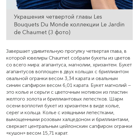
Украшения четвертой главы Les
Bouquets Du Monde коллекции Le Jardin
de Chaumet (3 фото)
Завершает удивительную прогулку четвертая глава, в
которой ювелиры Chaumet собрали букеты из цветов
со всего мира: агапантуса, магнолии, хризантем. Букет
агапантусов воплощен в двух кольцах с бриллиантом
овальной огранки весом 3,34 карата и овальным
синим сапфиром весом 6,01 карата. Букет магнолий –
это колье и серьги с цветочным мотивом из пластин
желтого золота и бриллиантовых лепестков. Шарм
осени воплотил букет из хризантем в виде колье,
серег и кольца. Колье с изящными лепестками,
вымощенными розовым халцедоном и бриллиантами,
сверкает центральным цейлонским сапфиром огранки
«кушон» весом 15,71 карат.