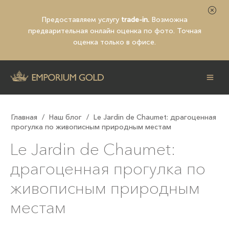
Предоставляем услугу
trade-in.
Возможна
предварительная
онлайн оценка по фото
. Точная
оценка только в офисе.
Главная
/
Наш блог
/
Le Jardin de Chaumet: драгоценная
прогулка по живописным природным местам
Le Jardin de Chaumet:
драгоценная прогулка по
живописным природным
местам