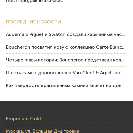
Пост-продажный сервис
ПОСЛЕДНИЕ НОВОСТИ
Audemars Piguet и Swatch создали карманные часы в эстетике Royal Oak и Pop Art
Boucheron посвятил новую коллекцию Carte Blanche Human Being человеку и силе мастерства
Четыре главы истории: Boucheron представил коллекцию «Nom: Boucheron, Prénom: Frédéric»
Шесть самых дорогих колец Van Cleef & Arpels по итогам аукционов Sotheby’s
Как твердость драгоценных камней влияет на долговечность ювелирных изделий
Emporium Gold
Москва, ул. Большая Дмитровка