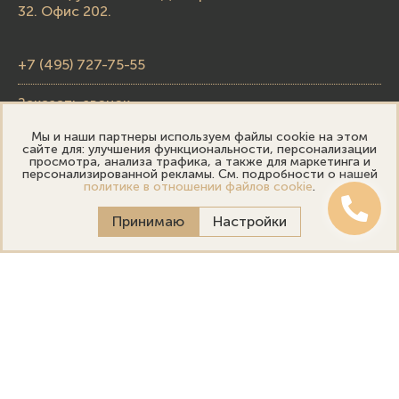
32. Офис 202.
+7 (495) 727-75-55
Заказать звонок
Мы и наши партнеры используем файлы cookie на этом
skupka@emporiumgold.com
сайте для: улучшения функциональности, персонализации
просмотра, анализа трафика, а также для маркетинга и
sale@emporiumgold.com
персонализированной рекламы. См. подробности о нашей
политике в отношении файлов cookie
.
Режим работы:
Принимаю
Настройки
Пн-Пт: 10:00–20:00
Сб-Вс: 11:00–18:00
Онлайн оценка
Выездная оценка
Политика конфиденциальности