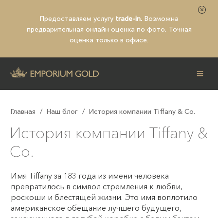
Предоставляем услугу
trade-in.
Возможна
предварительная
онлайн оценка по фото
. Точная
оценка только в офисе.
Главная
/
Наш блог
/
История компании Tiffany & Co.
История компании Tiffany &
Co.
Имя Tiffany за 183 года из имени человека
превратилось в символ стремления к любви,
роскоши и блестящей жизни. Это имя воплотило
американское обещание лучшего будущего,