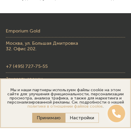
Emporium Gold
Москва, ул. Большая Дмитровка
32. Офис 202.
+7 (495) 727-75-55
Заказать звонок
Мы и наши партнеры используем файлы cookie на этом
skupka@emporiumgold.com
сайте для: улучшения функциональности, персонализации
просмотра, анализа трафика, а также для маркетинга и
sale@emporiumgold.com
персонализированной рекламы. См. подробности о нашей
политике в отношении файлов cookie
.
Режим работы:
Принимаю
Настройки
Пн-Пт: 10:00–20:00