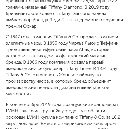
бриллиант огранки «кушон» весом 128,54 карат с 82
гранями, названный Tiffany Diamond. В 2019 году
бриллиантовое колье с Tiffany Diamond надела
амбассадор бренда Леди Гага на церемонию вручения
премии Оскар.
С 1847 года компания Tiffany & Co. продает точные и
элегантные часы. В 1853 году Чарльз Льюис Тиффани
представил девятифунтовые часы Atlas, которые
установил над входом во флагманский магазин
бренда. В 1866 году компания создала первый
американский секундомер Tiffany Timer. В 1874 году
Tiffany & Co. открывает в Женеве фабрику по
производству часов, в которых бренд объединит
американские ценности дизайна и швейцарское
мастерство.
В конце ноября 2019 года французский конгломерат
LVMH заключил крупнейшую сделку в области
роскоши. LVMH купила компанию Tiffany & Co. за 16,2
млрд. долларов. Вместе с американским ювелиром