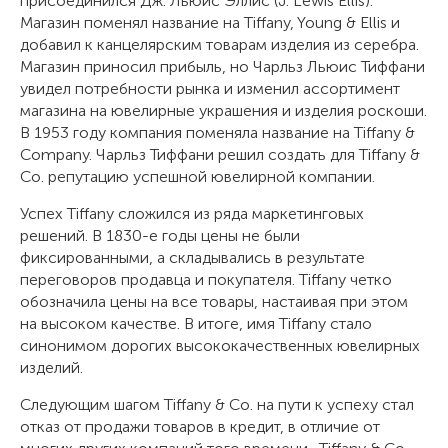
присоединился Дж. Льюис Эллис (J. Lewis Ellis).
Магазин поменял название на Tiffany, Young & Ellis и
добавил к канцелярским товарам изделия из серебра.
Магазин приносил прибыль, но Чарльз Льюис Тиффани
увидел потребности рынка и изменил ассортимент
магазина на ювелирные украшения и изделия роскоши.
В 1953 году компания поменяла название на Tiffany &
Company. Чарльз Тиффани решил создать для Tiffany &
Co. репутацию успешной ювелирной компании.
Успех Tiffany сложился из ряда маркетинговых
решений. В 1830-е годы цены не были
фиксированными, а складывались в результате
переговоров продавца и покупателя. Tiffany четко
обозначила цены на все товары, настаивая при этом
на высоком качестве. В итоге, имя Tiffany стало
синонимом дорогих высококачественных ювелирных
изделий.
Следующим шагом Tiffany & Co. на пути к успеху стал
отказ от продажи товаров в кредит, в отличие от