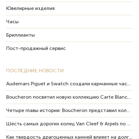
Ювелирные изделия
Часы
Бриллианты
Пост-продажный сервис
ПОСЛЕДНИЕ НОВОСТИ
Audemars Piguet и Swatch создали карманные часы в эстетике Royal Oak и Pop Art
Boucheron посвятил новую коллекцию Carte Blanche Human Being человеку и силе мастерства
Четыре главы истории: Boucheron представил коллекцию «Nom: Boucheron, Prénom: Frédéric»
Шесть самых дорогих колец Van Cleef & Arpels по итогам аукционов Sotheby’s
Как твердость драгоценных камней влияет на долговечность ювелирных изделий