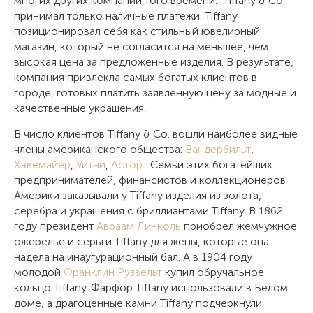
многих других компаний того времени. Tiffany & Co.
принимал только наличные платежи. Tiffany
позиционировал себя как стильный ювелирный
магазин, который не согласится на меньшее, чем
высокая цена за предложенные изделия. В результате,
компания привлекла самых богатых клиентов в
городе, готовых платить заявленную цену за модные и
качественные украшения.
В число клиентов Tiffany & Co. вошли наиболее видные
члены американского общества:
Вандербильт
,
Хэвемайер
,
Уитни
,
Астор
. Семьи этих богатейших
предпринимателей, финансистов и коллекционеров
Америки заказывали у Tiffany изделия из золота,
серебра и украшения с бриллиантами Tiffany. В 1862
году президент
Авраам Линколь
приобрел жемчужное
ожерелье и серьги Tiffany для жены, которые она
надела на инаугурационный бал. А в 1904 году
молодой
Франклин Рузвельт
купил обручальное
кольцо Tiffany. Фарфор Tiffany использовали в Белом
доме, а драгоценные камни Tiffany подчеркнули