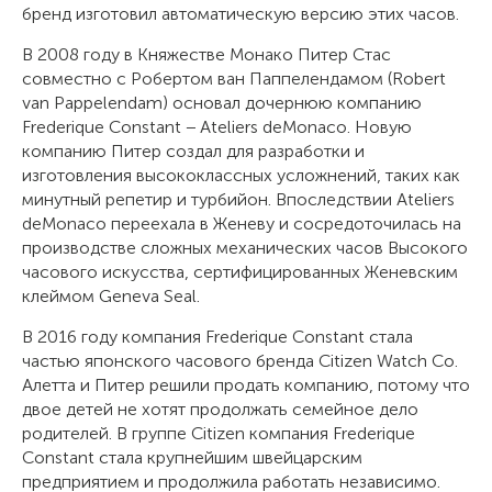
бренд изготовил автоматическую версию этих часов.
В 2008 году в Княжестве Монако Питер Стас
совместно с Робертом ван Паппелендамом (Robert
van Pappelendam) основал дочернюю компанию
Frederique Constant − Ateliers deMonaco. Новую
компанию Питер создал для разработки и
изготовления высококлассных усложнений, таких как
минутный репетир и турбийон. Впоследствии Ateliers
deMonaco переехала в Женеву и сосредоточилась на
производстве сложных механических часов Высокого
часового искусства, сертифицированных Женевским
клеймом Geneva Seal.
В 2016 году компания Frederique Constant стала
частью японского часового бренда Citizen Watch Co.
Алетта и Питер решили продать компанию, потому что
двое детей не хотят продолжать семейное дело
родителей. В группе Citizen компания Frederique
Constant стала крупнейшим швейцарским
предприятием и продолжила работать независимо.