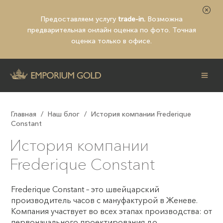
Предоставляем услугу
trade-in.
Возможна
предварительная
онлайн оценка по фото
. Точная
оценка только в офисе.
Главная
/
Наш блог
/
История компании Frederique
Constant
История компании
Frederique Constant
Frederique Constant – это швейцарский
производитель часов с мануфактурой в Женеве.
Компания участвует во всех этапах производства: от
первоначального проектирования до