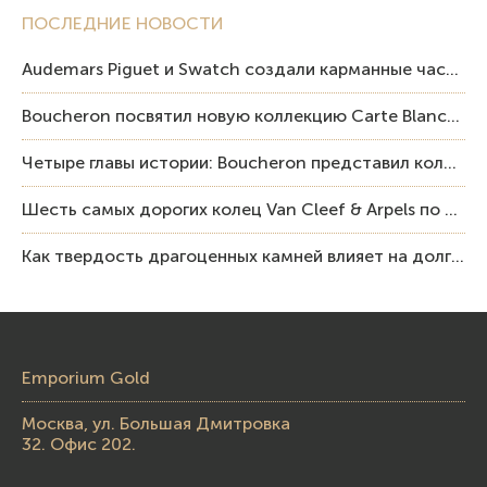
ПОСЛЕДНИЕ НОВОСТИ
Audemars Piguet и Swatch создали карманные часы в эстетике Royal Oak и Pop Art
Boucheron посвятил новую коллекцию Carte Blanche Human Being человеку и силе мастерства
Четыре главы истории: Boucheron представил коллекцию «Nom: Boucheron, Prénom: Frédéric»
Шесть самых дорогих колец Van Cleef & Arpels по итогам аукционов Sotheby’s
Как твердость драгоценных камней влияет на долговечность ювелирных изделий
Emporium Gold
Москва, ул. Большая Дмитровка
32. Офис 202.