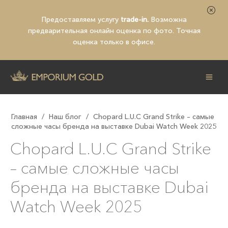
Предоставляем услугу
trade-in.
Возможна
предварительная
онлайн оценка по фото
. Точная
оценка только в офисе.
Главная
/
Наш блог
/
Chopard L.U.C Grand Strike – самые
сложные часы бренда на выставке Dubai Watch Week 2025
Chopard L.U.C Grand Strike
– самые сложные часы
бренда на выставке Dubai
Watch Week 2025