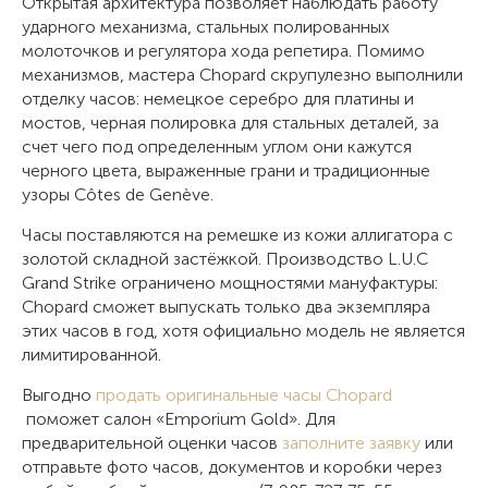
Открытая архитектура позволяет наблюдать работу
ударного механизма, стальных полированных
молоточков и регулятора хода репетира. Помимо
механизмов, мастера Chopard скрупулезно выполнили
отделку часов: немецкое серебро для платины и
мостов, черная полировка для стальных деталей, за
счет чего под определенным углом они кажутся
черного цвета, выраженные грани и традиционные
узоры Côtes de Genève.
Часы поставляются на ремешке из кожи аллигатора с
золотой складной застёжкой. Производство L.U.C
Grand Strike ограничено мощностями мануфактуры:
Chopard сможет выпускать только два экземпляра
этих часов в год, хотя официально модель не является
лимитированной.
Выгодно
продать оригинальные часы Chopard
поможет салон «Emporium Gold». Для
предварительной оценки часов
заполните заявку
или
отправьте фото часов, документов и коробки через