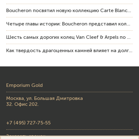
Boucheron посвятил новую коллекцию Carte Blanche Human Being человеку и силе мастерства
Четыре главы истории: Boucheron представил коллекцию «Nom: Boucheron, Prénom: Frédéric»
Шесть самых дорогих колец Van Cleef & Arpels по итогам аукционов Sotheby’s
Как твердость драгоценных камней влияет на долговечность ювелирных изделий
Emporium Gold
Москва, ул. Большая Дмитровка
32. Офис 202.
+7 (495) 727-75-55
Заказать звонок