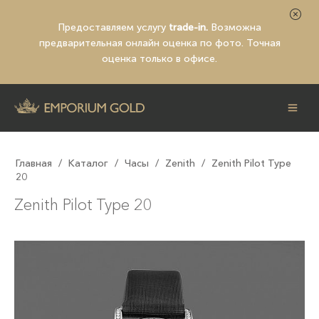
Предоставляем услугу
trade-in.
Возможна
предварительная
онлайн оценка по фото
. Точная
оценка только в офисе.
Главная
/
Каталог
/
Часы
/
Zenith
/
Zenith Pilot Type
20
Zenith Pilot Type 20