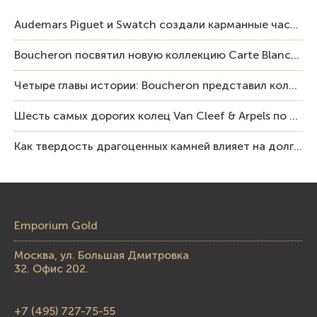
Audemars Piguet и Swatch создали карманные часы в эстетике Royal Oak и Pop Art
Boucheron посвятил новую коллекцию Carte Blanche Human Being человеку и силе мастерства
Четыре главы истории: Boucheron представил коллекцию «Nom: Boucheron, Prénom: Frédéric»
Шесть самых дорогих колец Van Cleef & Arpels по итогам аукционов Sotheby’s
Как твердость драгоценных камней влияет на долговечность ювелирных изделий
Emporium Gold
Москва, ул. Большая Дмитровка
32. Офис 202.
+7 (495) 727-75-55