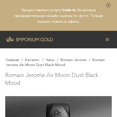
Предоставляем услугу
trade-in.
Возможна
предварительная
онлайн оценка по фото
. Точная
оценка только в офисе.
Главная
/
Каталог
/
Часы
/
Romain Jerome
/
Romain
Jerome Air Moon Dust Black Mood
Romain Jerome Air Moon Dust Black
Mood