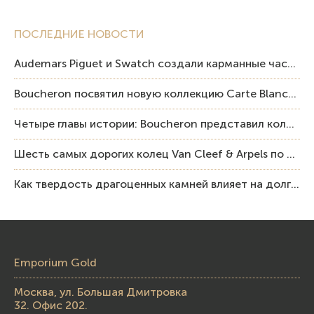
ПОСЛЕДНИЕ НОВОСТИ
Audemars Piguet и Swatch создали карманные часы в эстетике Royal Oak и Pop Art
Boucheron посвятил новую коллекцию Carte Blanche Human Being человеку и силе мастерства
Четыре главы истории: Boucheron представил коллекцию «Nom: Boucheron, Prénom: Frédéric»
Шесть самых дорогих колец Van Cleef & Arpels по итогам аукционов Sotheby’s
Как твердость драгоценных камней влияет на долговечность ювелирных изделий
Emporium Gold
Москва, ул. Большая Дмитровка
32. Офис 202.